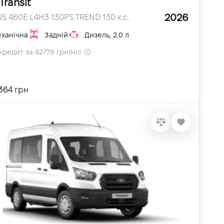
Transit
2026
S 460E L4H3 130PS TREND 130 к.с.
ханічна
Задній
Дизель, 2.0 л
кредит за 42779 грн/міс
364 грн