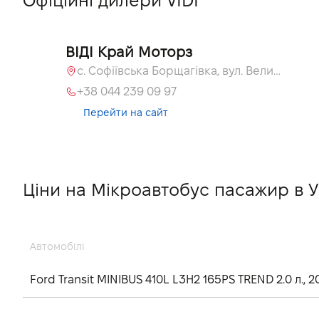
Офіційні дилери VIDI
ВІДІ Край Моторз
с. Софіївська Борщагівка, вул. Велика Кільцева, 60а
+38 044 239 09 97
Перейти на сайт
Ціни на Мікроавтобус пасажир в У
Автомобілі
Ford Transit MINIBUS 410L L3H2 165PS TREND 2.0 л., 