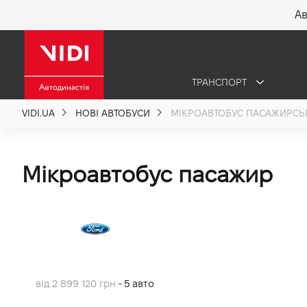
Ав
X
ТРАНСПОРТ
Про компанію
VIDI.UA
НОВІ АВТОБУСИ
МІКРОАВТОБУС ПАСАЖИРСЬ
Акції %
Мікроавтобус пасажир
Новини
Політика якості
Вакансії
від 2 899 120 грн
- 5 авто