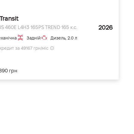
Transit
2026
S 460E L4H3 165PS TREND 165 к.с.
ханічна
Задній
Дизель, 2.0 л
кредит за 49167 грн/міс
890 грн