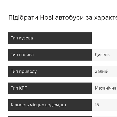
Підібрати Нові автобуси за харак
Тип кузова
Тип палива
Дизель
Тип приводу
Задній
Тип КПП
Механічна
Кiлькiсть мiсць з водієм, шт
15