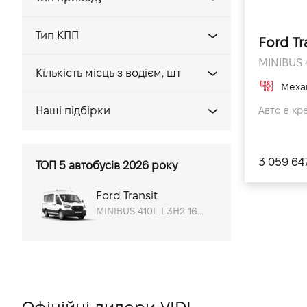
Задній
Тип КПП
Ford Tr
Механічна
MINIBUS 
Кiлькiсть мiсць з водієм, шт
Меха
15
Авто в кр
Наші підбірки
18
3 059 64
ТОП 5 автобусів 2026 року
Ford Transit
MINIBUS 410L L3H2 165PS TREND, 165 к.с.