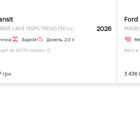
ansit
Ford 
2026
460E L4H3 130PS TREND 130 к.с.
MINIBU
нічна
Задній
Дизель, 2.0 л
Ме
едит за 43770 грн/міс
Авто в 
7 грн
3 436 