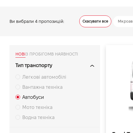
VIDI Кар'єра
Ви вибрали
4
пропозицій:
Скасувати все
Мікроав
Контакти
Підпишись на наш канал та слідкуй за
акціями, послугами та новинками
НОВІ
З ПРОБІГОМ
В НАЯВНОСТІ
Тип транспорту
Легкові автомобілі
Вантажна техніка
Автобуси
Мото техніка
Водна техніка