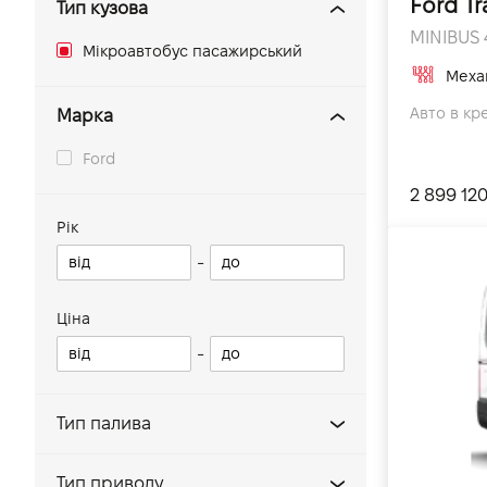
Ford Tr
Тип кузова
MINIBUS 
Мікроавтобус пасажирський
Меха
Авто в кре
Марка
Ford
2 899 12
Рік
-
Ціна
-
Тип палива
Дизель
Тип приводу