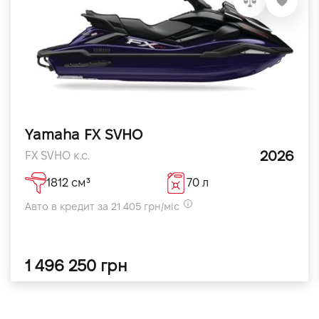
Турбіна
Так
Yamaha FX SVHO
2026
FX SVHO к.с.
1812 см³
70 л
Авто в кредит за 21 405 грн/міс
1 496 250 грн