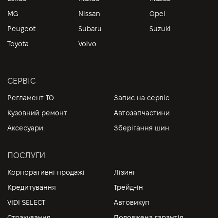
MG
Nissan
Opel
Peugeot
Subaru
Suzuki
Toyota
Volvo
СЕРВІС
Регламент ТО
Запис на сервіс
Кузовний ремонт
Автозапчастини
Аксесуари
Зберігання шин
ПОСЛУГИ
Корпоративні продажі
Лізинг
Кредитування
Трейд-ін
VIDI SELECT
Автовикуп
Страхування
Подовжена гарантія