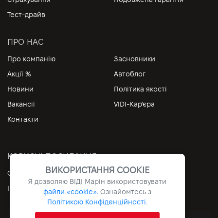
Тест-драйв
ПРО НАС
Про компанію
Засновники
Акції %
Автоблог
Новини
Політика якості
Вакансії
VIDI-Кар'єра
Контакти
КОРИСНІ ПОСИЛАННЯ
ВИКОРИСТАННЯ COOKIE
Особистий кабінет
Контакти
Я дозволяю ВІДІ Марін використовувати
Інформація
Архів
файли «cookie».
Ознайомтесь з
Політикою Конфіденційності
.