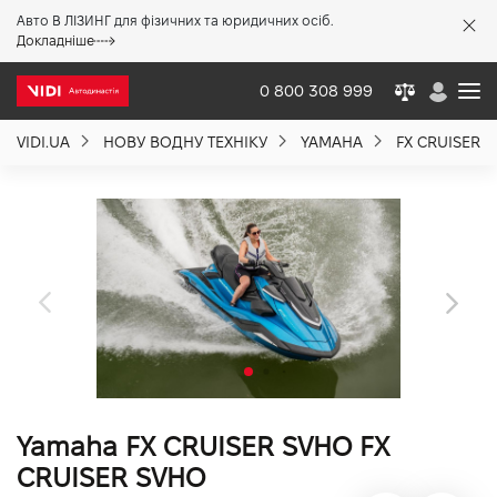
Авто В ЛІЗИНГ для фізичних та юридичних осіб.
X
Докладніше
0 800 308 999
VIDI.UA
НОВУ ВОДНУ ТЕХНІКУ
YAMAHA
FX CRUISER 
Про компанію
Акції %
Новини
Політика якості
Yamaha FX CRUISER SVHO FX
Вакансії
CRUISER SVHO