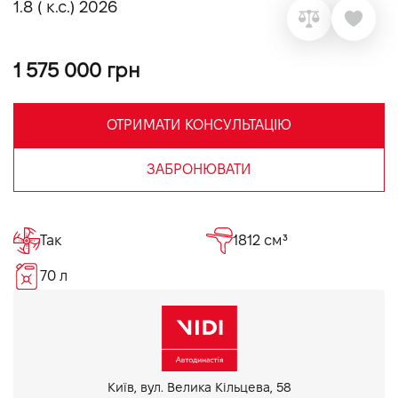
1.8 ( к.с.) 2026
VIDI Кар'єра
1 575 000 грн
Контакти
ОТРИМАТИ КОНСУЛЬТАЦІЮ
Підпишись на наш канал та слідкуй за
акціями, послугами та новинками
ЗАБРОНЮВАТИ
Так
1812 см³
70 л
Київ, вул. Велика Кільцева, 58