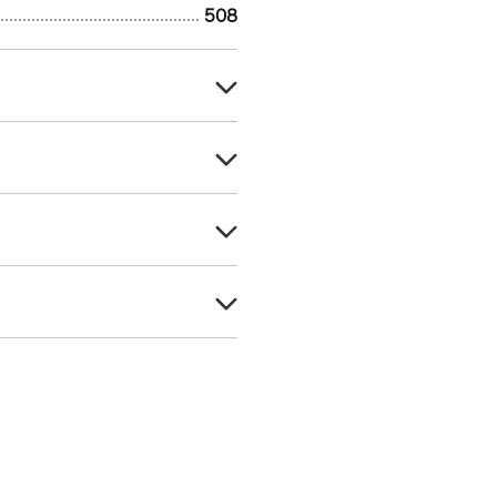
508
Човен
-
70
4,74
70
2,22
60-115
470
4
470
550 кг
508