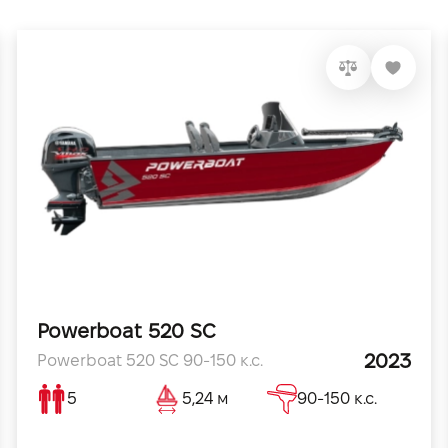
15°
AlMg4,5Mn (5083)
3-4
508
алюмінієві човни
Powerboat 520 SC
2023
Powerboat 520 SC 90-150 к.с.
5
5,24 м
90-150 к.с.