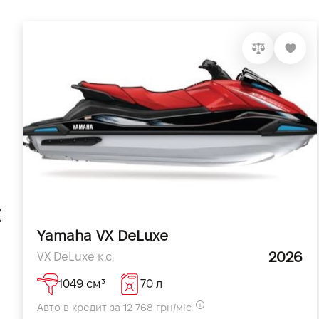
Кіловатість на транці
Матеріал корпусу
Товщина алюмінію
Висота транця
Матеріал корпусу
Yamaha VX DeLuxe
2026
VX DeLuxe к.с.
1049 см³
70 л
Авто в кредит за 12 768 грн/міс