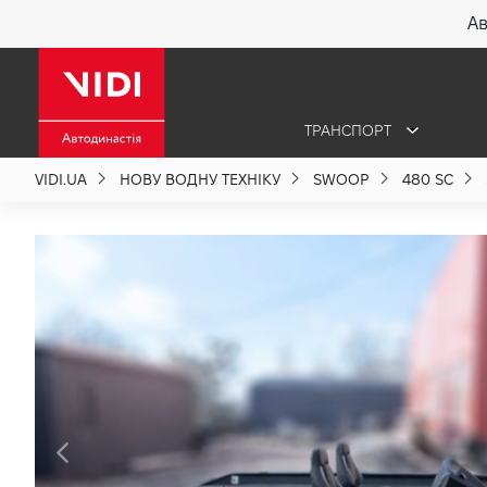
Ав
X
ТРАНСПОРТ
Про компанію
VIDI.UA
НОВУ ВОДНУ ТЕХНІКУ
SWOOP
480 SC
Акції %
Новини
Політика якості
Вакансії