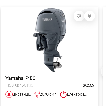
Yamaha F150
2023
F150 XB 150 к.с.
Дистанційне
2670 см³
Електрозапуск