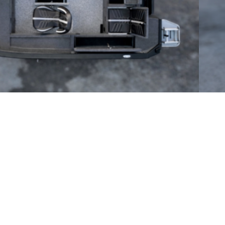
60-115 к.с.
лика Кільцева, 58
503 03 05