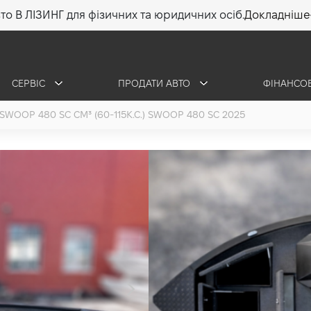
то В ЛІЗИНГ для фізичних та юридичних осіб.
Докладніше
СЕРВІС
ПРОДАТИ АВТО
ФІНАНСО
SWOOP 480 SC СМ³ (60-115К.С.) SWOOP 480 SC 2025
Swoop 480 S
(60-115 к.с.) 2025
866 250 грн
ОТРИМАТИ КОНСУЛЬ