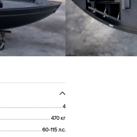
4
4,74 м
Київ, вул. Ве
ВІДІ Марін
тел: +38 044 
4
470 кг
60-115 л.с.