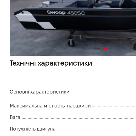
VIDI Кар'єра
Контакти
Підпишись на наш канал та слідкуй за
акціями, послугами та новинками
Технічні характеристики
Основні характеристики
Максимальна місткість, пасажири
Вага
Потужність двигуна