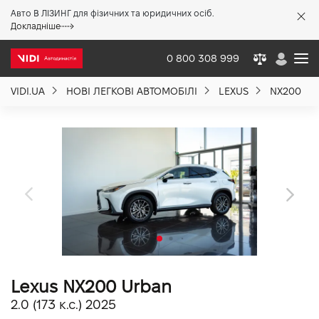
Авто В ЛІЗИНГ для фізичних та юридичних осіб.
X
Докладніше
0 800 308 999
VIDI.UA
НОВІ ЛЕГКОВІ АВТОМОБІЛІ
LEXUS
NX200
Про компанію
Акції %
Новини
Політика якості
Lexus NX200 Urban
Вакансії
2.0 (173 к.с.) 2025