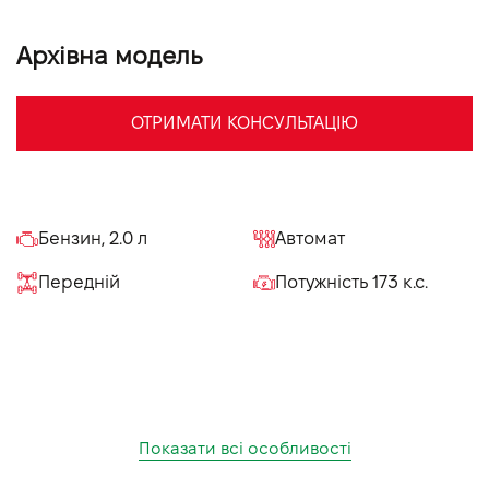
VIDI Кар'єра
Архівна модель
Контакти
ОТРИМАТИ КОНСУЛЬТАЦІЮ
Підпишись на наш канал та слідкуй за
акціями, послугами та новинками
Бензин, 2.0 л
Автомат
Передній
Потужність 173 к.с.
Показати всі особливості