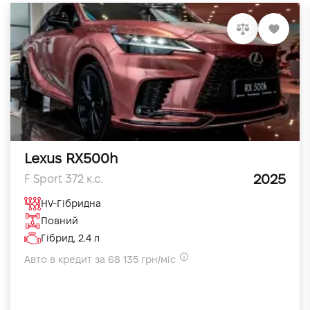
Lexus RX500h
2025
F Sport 372 к.с.
HV-Гібридна
Повний
Гібрид, 2.4 л
Авто в кредит за 68 135 грн/міс