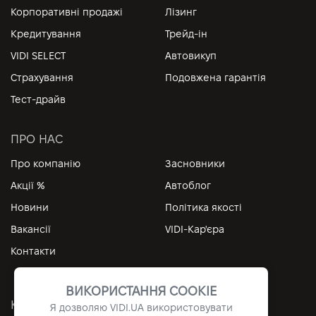
Корпоративні продажі
Лізинг
Кредитування
Трейд-ін
VIDI SELECT
Автовикуп
Страхування
Подовжена гарантія
Тест-драйв
ПРО НАС
Про компанію
Засновники
Акції %
Автоблог
Новини
Політика якості
Вакансії
VIDI-Кар'єра
Контакти
ВИКОРИСТАННЯ COOKIE
КОРИСНІ ПОСИЛАННЯ
Я дозволяю
VIDI.UA
використовувати