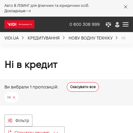
Авто В ЛІЗИНГ для фізичних та юридичних осіб.
X
Докладніше
0 800 308 999
VIDI.UA
КРЕДИТУВАННЯ
НОВУ ВОДНУ ТЕХНІКУ
НІ
Про компанію
Акції %
Ні в кредит
Новини
Ви вибрали
1
пропозицій:
Скасувати все
Ні
Політика якості
Вакансії
Фільтр
Спочатку дешеві