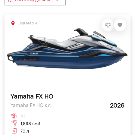
VIDI Кар'єра
ВІДІ Марін
Контакти
Підпишись на наш канал та слідкуй за
акціями, послугами та новинками
Yamaha FX HO
2026
Yamaha FX HO к.с.
Ні
1,898 см3
70 л