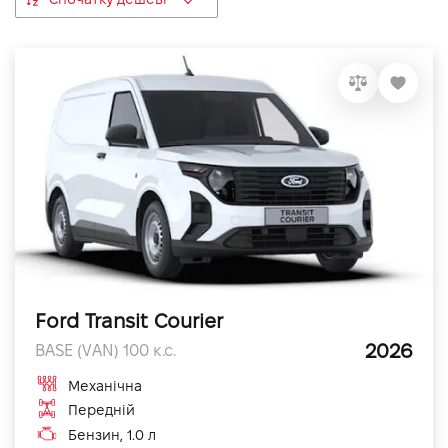
VIDI Кар'єра
Контакти
Підпишись на наш канал та слідкуй за
акціями, послугами та новинками
Ford Transit Courier
2026
BASE (VAN) 100 к.с.
Механічна
Передній
Бензин, 1.0 л