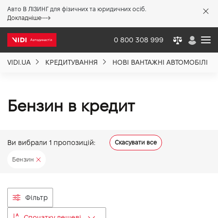
Авто В ЛІЗИНГ для фізичних та юридичних осіб.
X
Докладніше
0 800 308 999
VIDI.UA
КРЕДИТУВАННЯ
НОВІ ВАНТАЖНІ АВТОМОБІЛІ
Про компанію
Акції %
Бензин в кредит
Новини
Ви вибрали
1
пропозицій:
Скасувати все
Бензин
Політика якості
Вакансії
Фільтр
Спочатку дешеві