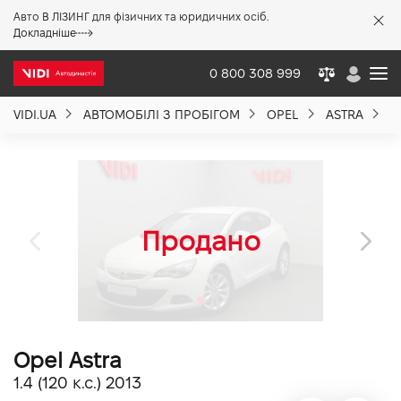
Авто В ЛІЗИНГ для фізичних та юридичних осіб.
X
Докладніше
0 800 308 999
VIDI.UA
АВТОМОБІЛІ З ПРОБІГОМ
OPEL
ASTRA
O
Про компанію
Акції %
Новини
Політика якості
Opel Astra
Вакансії
1.4 (120 к.с.) 2013