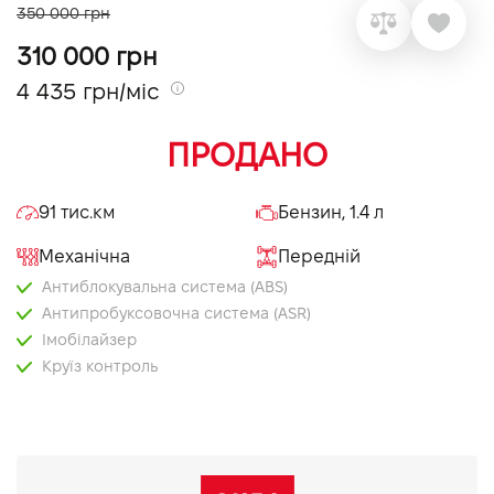
350 000 грн
VIDI Кар'єра
310 000 грн
4 435 грн/міс
Контакти
ПРОДАНО
Підпишись на наш канал та слідкуй за
акціями, послугами та новинками
91 тис.км
Бензин, 1.4 л
Механічна
Передній
Антиблокувальна система (ABS)
Антипробуксовочна система (ASR)
Імобілайзер
Круїз контроль
Система стабілізації (ESP)
Мультифункціональне кермо
Bluetooth
USB