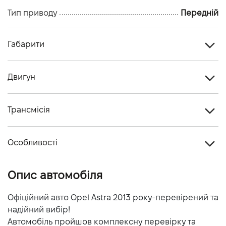
Тип приводу
Передній
Габарити
Тип кузова
Купе
Двигун
Кiлькiсть дверей, шт
3
Тип палива
Бензин
Кiлькiсть мiсць, шт
5
Трансмісія
Об'єм двигуна (см.куб.)
1364
Тип приводу
Передній
Потужність двигуна (к.с.)
120
Особливості
Тип КПП
Механічна
Витрати пального, л/100 км (змішаний)
6
Колір кузова
Білий
Опис автомобіля
Динаміка розгону 0-100 км/г
10
Офіційний авто Opel Astra 2013 року-перевірений та
надійний вибір!
Автомобіль пройшов комплексну перевірку та