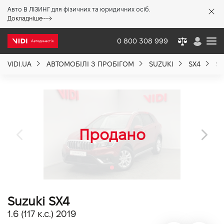
Авто В ЛІЗИНГ для фізичних та юридичних осіб.
X
Докладніше
0 800 308 999
VIDI.UA
АВТОМОБІЛІ З ПРОБІГОМ
SUZUKI
SX4
SU
Про компанію
Акції %
Новини
Політика якості
Suzuki SX4
Вакансії
1.6 (117 к.с.) 2019