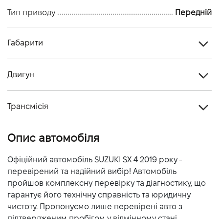
Тип приводу
Передній
Габарити
Тип кузова
Кросовер
Двигун
Кiлькiсть дверей, шт
5
Тип палива
Бензин
Кiлькiсть мiсць, шт
5
Трансмісія
Об'єм двигуна (см.куб.)
1599
Тип приводу
Передній
Потужність двигуна (к.с.)
117
Опис автомобіля
Тип КПП
Автомат
Витрати пального, л/100 км (змішаний)
-
Офіційний автомобіль SUZUKI SX 4 2019 року -
Динаміка розгону 0-100 км/г
перевірений та надійний вибір! Автомобіль
-
пройшов комплексну перевірку та діагностику, що
гарантує його технічну справність та юридичну
чистоту. Пропонуємо лише перевірені авто з
підтвердженим пробігом у відмінному стані.