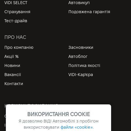
VIDI SELECT
Автовикуп
Страхування
Подовжена гарантія
Тест-драйв
ПРО НАС
Про компанію
Засновники
Акції %
Автоблог
Новини
Політика якості
Вакансії
VIDI-Кар'єра
Контакти
КОРИСНІ ПОСИЛАННЯ
ВИКОРИСТАННЯ COOKIE
Особистий кабінет
Контакти
Я дозволяю ВІДІ Автомобілі з пробігом
Інформація
Архів
використовувати
файли «cookie».