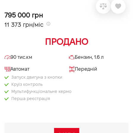
VIDI Кар'єра
795 000 грн
11 373 грн/міс
Контакти
ПРОДАНО
Підпишись на наш канал та слідкуй за
акціями, послугами та новинками
90 тис.км
Бензин, 1.6 л
Автомат
Передній
Запуск двигуна з кнопки
Круїз контроль
Мультифункціональне кермо
Перша реєстрація
Сервісна книжка
Датчик світла
Парктронік передній
Парктронік задній