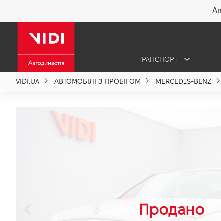
Ав
X
ТРАНСПОРТ
Про компанію
VIDI.UA
АВТОМОБІЛІ З ПРОБІГОМ
MERCEDES-BENZ
Акції %
Новини
Політика якості
Вакансії