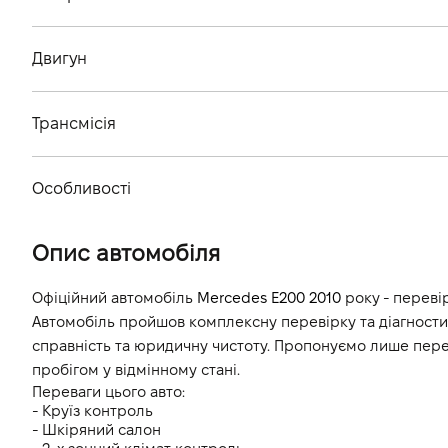
Тип кузова
Двигун
Кiлькiсть дверей, шт
Тип палива
Кiлькiсть мiсць, шт
Трансмісія
Cтандарт токсичності
Тип приводу
Об'єм двигуна (см.куб.)
Особливості
Тип КПП
Потужність двигуна (к.с.)
Колір кузова
Опис автомобіля
Витрати пального, л/100 км (змішаний)
Викиди CO2, г/км (змішаний)
Офіційний автомобіль 
Mercedes E200 2010
 року - переві
Автомобіль пройшов комплексну перевірку та діагностику
Динаміка розгону 0-100 км/г
справність та юридичну чистоту. Пропонуємо лише перев
пробігом у відмінному стані.
Переваги цього авто:
- Круїз контроль
- Шкіряний салон 