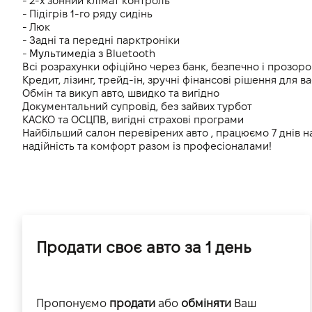
- 2-х зонний клімат контроль 
- Підігрів 1-го ряду сидінь
- Люк
- Задні та передні парктроніки 
- 
Мультимедіа з 
Bluetooth
Всі розрахунки офіційно через банк, безпечно і прозоро
Кредит, лізинг, трейд-ін, зручні фінансові рішення для ва
Обмін та викуп авто, швидко та вигідно
Документальний супровід, без зайвих турбот
КАСКО та ОСЦПВ, вигідні страхові програми
Найбільший салон перевірених авто , працюємо 7 днів н
надійність та комфорт разом із професіоналами!
Продати своє авто за 1 день
Пропонуємо
продати
або
обміняти
Ваш