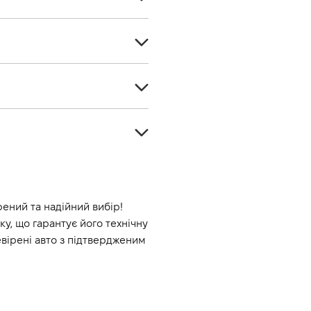
Седан
4
Бензин
5
-
Задній
1796
Автомат
184
Білий
8
-
рений та надійний вибір! 
, що гарантує його технічну 
8.5
ірені авто з підтвердженим 