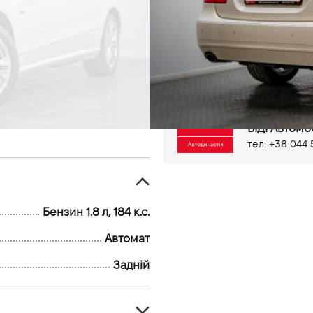
98 тис.км
Бензин, 1.8 л
Антиблокувальна система 
Система стабілізації (ESP)
Електропривід дзеркал
Круїз контроль
Мультиф
Система доступу без ключ
Парктронік задній
AUX
Київ, вул. Ве
ВІДІ Автомо
тел: +38 044 
Бензин 1.8 л, 184 к.с.
Автомат
Задній