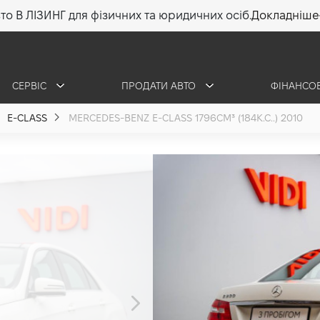
то В ЛІЗИНГ для фізичних та юридичних осіб.
Докладніше
СЕРВІС
ПРОДАТИ АВТО
ФІНАНСО
E-CLASS
MERCEDES-BENZ E-CLASS 1796СМ³ (184К.С..) 2010
Mercedes-Ben
1.8 (184 к.с.) 2010
585 000 грн
•
570 000 грн
8 154 г