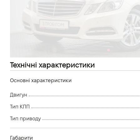
VIDI Кар'єра
Контакти
Підпишись на наш канал та слідкуй за
акціями, послугами та новинками
Технічні характеристики
Основні характеристики
Двигун
Тип КПП
Тип приводу
Габарити