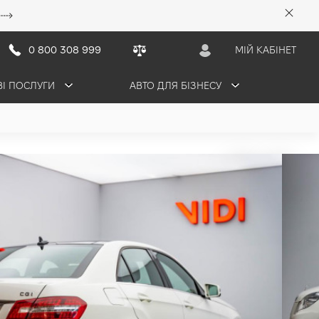
0 800 308 999
МІЙ КАБІНЕТ
ВІ ПОСЛУГИ
АВТО ДЛЯ БІЗНЕСУ
z E-Class
рн/міс
ПРОДАНО