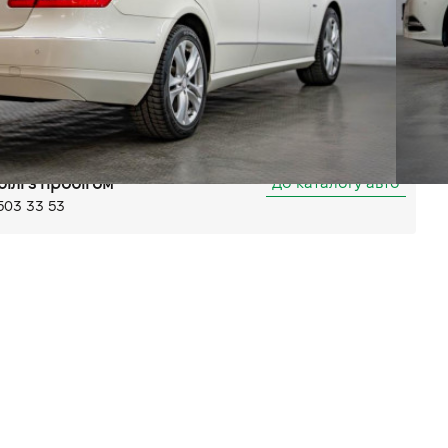
Автомат
Задній
(ABS)
Бортовий комп'ютер
Запуск двигуна з кнопки
ункціональне кермо
а
Люк
Датчик світла
лика Кільцева, 58
До каталогу авто
білі з пробігом
503 33 53