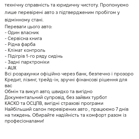
технічну справність та юридичну чистоту. Пропонуємо 
лише перевірені авто з підтвердженим пробігом у 
відмінному стані.
Переваги цього авто:
- Один власник
- Cервісна книга
- Рідна фарба
- Клімат контроль 
- Підігрів 1-го ряду сидінь
- Задні парктроніки 
- 
AUX
Всі розрахунки офіційно через банк, безпечно і прозоро
Кредит, лізинг, трейд-ін, зручні фінансові рішення для 
вас
Обмін та викуп авто, швидко та вигідно
Документальний супровід, без зайвих турбот
КАСКО та ОСЦПВ, вигідні страхові програми
Найбільший салон перевірених авто , працюємо 7 днів 
на тиждень. Обирайте надійність та комфорт разом із 
професіоналами!