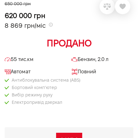
650 000 грн
VIDI Кар'єра
620 000 грн
8 869 грн/міс
Контакти
ПРОДАНО
Підпишись на наш канал та слідкуй за
акціями, послугами та новинками
55 тис.км
Бензин, 2.0 л
Автомат
Повний
Антиблокувальна система (ABS)
Бортовий комп'ютер
Вибір режиму руху
Електропривід дзеркал
Мультифункціональне кермо
Оздоблення керма шкірою
Тоновані вікна
AUX