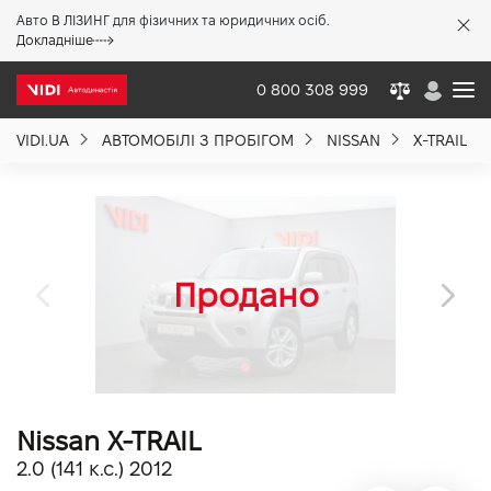
Авто В ЛІЗИНГ для фізичних та юридичних осіб.
X
Докладніше
0 800 308 999
VIDI.UA
АВТОМОБІЛІ З ПРОБІГОМ
NISSAN
X-TRAIL
Про компанію
Акції %
Новини
Політика якості
Nissan X-TRAIL
Вакансії
2.0 (141 к.с.) 2012