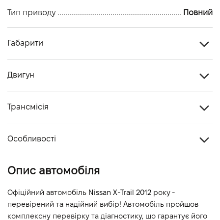
Тип приводу
Повний
Габарити
Тип кузова
Кросовер
Двигун
Кiлькiсть дверей, шт
5
Тип палива
Бензин
Кiлькiсть мiсць, шт
5
Трансмісія
Cтандарт токсичності
-
Тип приводу
Повний
Об'єм двигуна (см.куб.)
1997
Особливості
Тип КПП
Автомат
Потужність двигуна (к.с.)
141
Колір кузова
Сірий
Опис автомобіля
Витрати пального, л/100 км (змішаний)
-
Викиди CO2, г/км (змішаний)
-
Офіційний автомобіль 
Nissan X-Trail 2012
 року - 
перевірений та надійний вибір! Автомобіль пройшов 
Динаміка розгону 0-100 км/г
-
комплексну перевірку та діагностику, що гарантує його 