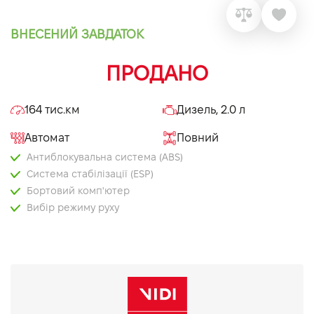
VIDI Кар'єра
ВНЕСЕНИЙ ЗАВДАТОК
Контакти
ПРОДАНО
Підпишись на наш канал та слідкуй за
164 тис.км
Дизель, 2.0 л
акціями, послугами та новинками
Автомат
Повний
Антиблокувальна система (ABS)
Система стабілізації (ESP)
Бортовий комп'ютер
Вибір режиму руху
Електропривід дзеркал
Круїз контроль
Мультифункціональне кермо
Тоновані вікна
Bluetooth
Задня камера