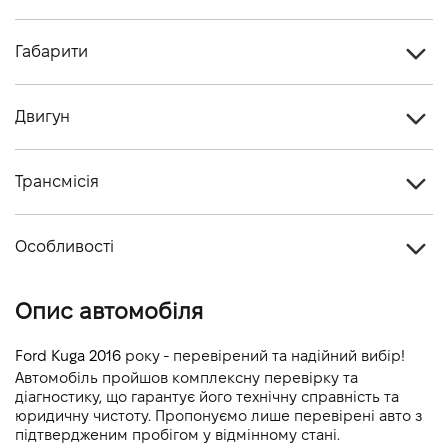
Габарити
Тип кузова
Кросовер
Двигун
Кiлькiсть дверей, шт
5
Тип палива
Дизель
Кiлькiсть мiсць, шт
5
Трансмісія
Cтандарт токсичності
-
Тип приводу
Повний
Об'єм двигуна (см.куб.)
1997
Особливості
Тип КПП
Автомат
Потужність двигуна (к.с.)
150
Колір кузова
Сірий
Опис автомобіля
Витрати пального, л/100 км (змішаний)
-
Викиди CO2, г/км (змішаний)
-
Ford Kuga 2016
 року - перевірений та надійний вибір!
Автомобіль пройшов комплексну перевірку та 
Динаміка розгону 0-100 км/г
-
діагностику, що гарантує його технічну справність та 
юридичну чистоту. Пропонуємо лише перевірені авто з 
підтвердженим пробігом у відмінному стані.