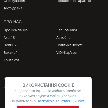
Страхування
Подовжена гарантія
Тест-драйв
ПРО НАС
Про компанію
Засновники
Акції %
Автоблог
Новини
Політика якості
Вакансії
VIDI-Кар'єра
Контакти
КОРИСНІ ПОСИЛАННЯ
ВИКОРИСТАННЯ COOKIE
Особистий кабінет
Контакти
Я дозволяю ВІДІ Автомобілі з пробігом
Інформація
Архів
використовувати
файли «cookie».
Ознайомтесь з
Політикою Конфіденційності
.