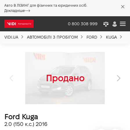
Авто В ЛІЗИНГ для фізичних та юридичних осіб.
X
Докладніше
0 800 308 999
VIDI.UA
АВТОМОБІЛІ З ПРОБІГОМ
FORD
KUGA
FO
Про компанію
Акції %
Новини
Політика якості
Ford Kuga
Вакансії
2.0 (150 к.с.) 2016