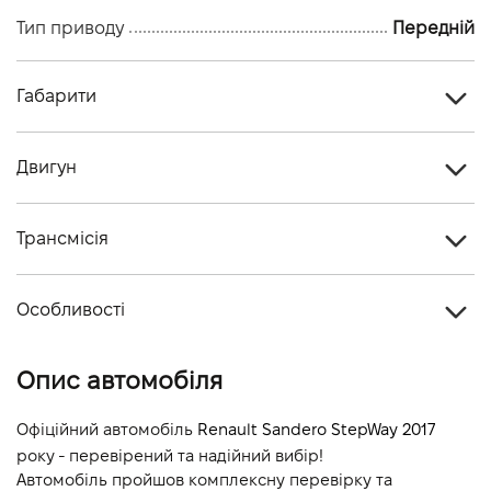
Тип приводу
Передній
Габарити
Тип кузова
Хетчбек
Двигун
Кiлькiсть дверей, шт
5
Тип палива
Бензин
Кiлькiсть мiсць, шт
5
Трансмісія
Cтандарт токсичності
-
Тип приводу
Передній
Об'єм двигуна (см.куб.)
898
Особливості
Тип КПП
Автомат
Потужність двигуна (к.с.)
90
Колір кузова
Синій
Опис автомобіля
Витрати пального, л/100 км (змішаний)
-
Викиди CO2, г/км (змішаний)
-
Офіційний автомобіль 
Renault Sandero StepWay 2017
року - перевірений та надійний вибір!
Динаміка розгону 0-100 км/г
-
Автомобіль пройшов комплексну перевірку та 