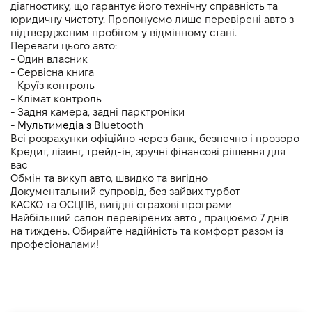
діагностику, що гарантує його технічну справність та 
юридичну чистоту. Пропонуємо лише перевірені авто з 
підтвердженим пробігом у відмінному стані.
Переваги цього авто:
- Один власник
- Cервісна книга
- Круїз контроль
- Клімат контроль 
- Задня камера, задні парктроніки 
- 
Мультимедіа з 
Bluetooth
Всі розрахунки офіційно через банк, безпечно і прозоро
Кредит, лізинг, трейд-ін, зручні фінансові рішення для 
вас
Обмін та викуп авто, швидко та вигідно
Документальний супровід, без зайвих турбот
КАСКО та ОСЦПВ, вигідні страхові програми
Найбільший салон перевірених авто , працюємо 7 днів 
на тиждень. Обирайте надійність та комфорт разом із 
професіоналами!