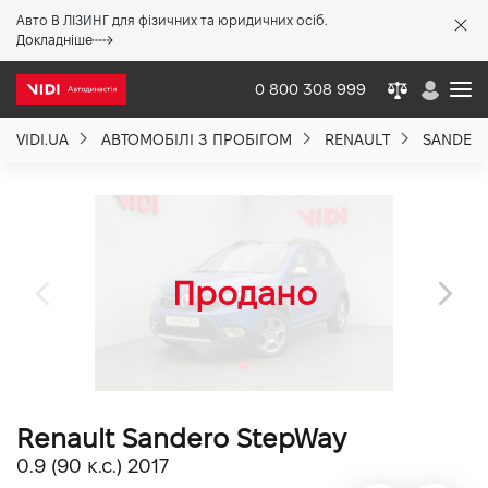
Авто В ЛІЗИНГ для фізичних та юридичних осіб.
X
Докладніше
0 800 308 999
VIDI.UA
АВТОМОБІЛІ З ПРОБІГОМ
RENAULT
SANDER
Про компанію
Акції %
Новини
Політика якості
Renault Sandero StepWay
Вакансії
0.9 (90 к.с.) 2017