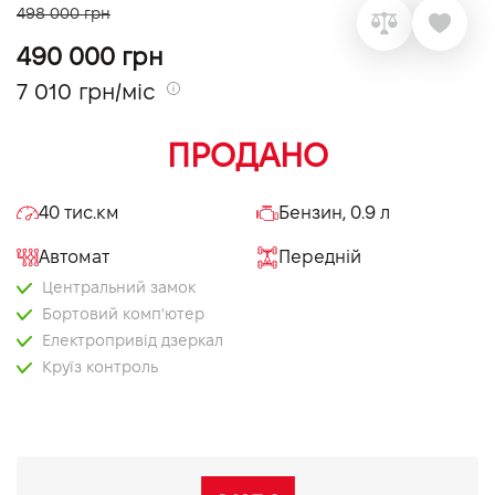
498 000 грн
VIDI Кар'єра
490 000 грн
7 010 грн/міс
Контакти
ПРОДАНО
Підпишись на наш канал та слідкуй за
акціями, послугами та новинками
40 тис.км
Бензин, 0.9 л
Автомат
Передній
Центральний замок
Бортовий комп'ютер
Електропривід дзеркал
Круїз контроль
Мультифункціональне кермо
Bluetooth
Задня камера