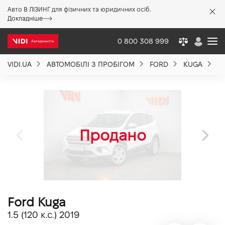
Авто В ЛІЗИНГ для фізичних та юридичних осіб.
X
Докладніше
0 800 308 999
VIDI.UA
АВТОМОБІЛІ З ПРОБІГОМ
FORD
KUGA
FO
Про компанію
Акції %
Новини
Політика якості
Ford Kuga
Вакансії
1.5 (120 к.с.) 2019