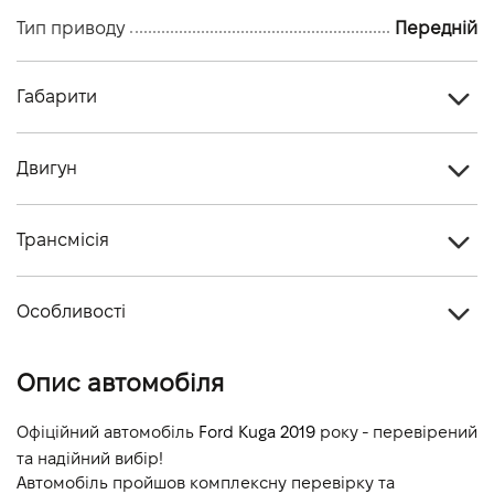
Тип приводу
Передній
Габарити
Тип кузова
Кросовер
Двигун
Кiлькiсть дверей, шт
5
Тип палива
Дизель
Кiлькiсть мiсць, шт
5
Трансмісія
Cтандарт токсичності
-
Тип приводу
Передній
Об'єм двигуна (см.куб.)
1499
Особливості
Тип КПП
Автомат
Потужність двигуна (к.с.)
120
Колір кузова
Білий
Опис автомобіля
Витрати пального, л/100 км (змішаний)
-
Викиди CO2, г/км (змішаний)
-
Офіційний автомобіль 
Ford Kuga 2019
 року - перевірений 
та надійний вибір!
Динаміка розгону 0-100 км/г
-
Автомобіль пройшов комплексну перевірку та 