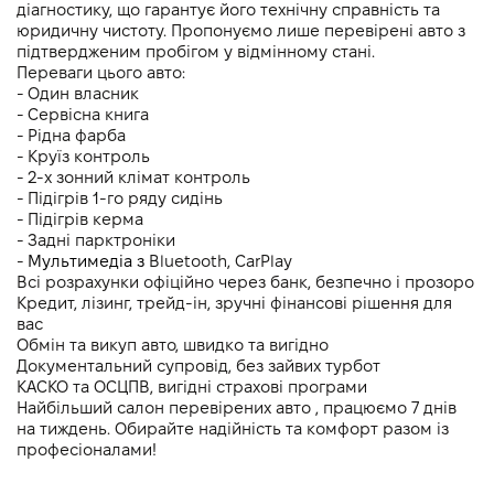
діагностику, що гарантує його технічну справність та 
юридичну чистоту. Пропонуємо лише перевірені авто з 
підтвердженим пробігом у відмінному стані.
Переваги цього авто:
- Один власник
- Cервісна книга
- Рідна фарба
- Круїз контроль
- 2-х зонний клімат контроль 
- Підігрів 1-го ряду сидінь
- Підігрів керма
- Задні парктроніки 
- 
Мультимедіа з 
Bluetooth, CarPlay
Всі розрахунки офіційно через банк, безпечно і прозоро
Кредит, лізинг, трейд-ін, зручні фінансові рішення для 
вас
Обмін та викуп авто, швидко та вигідно
Документальний супровід, без зайвих турбот
КАСКО та ОСЦПВ, вигідні страхові програми
Найбільший салон перевірених авто , працюємо 7 днів 
на тиждень. Обирайте надійність та комфорт разом із 
професіоналами!