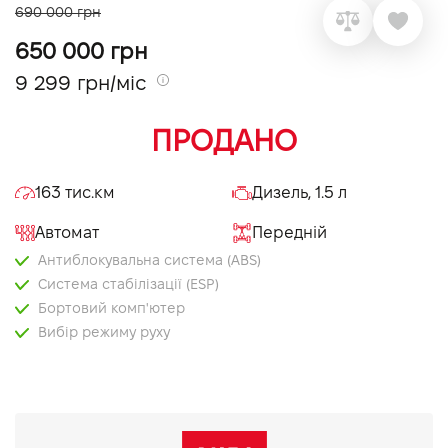
690 000 грн
VIDI Кар'єра
650 000 грн
9 299 грн/міс
Контакти
ПРОДАНО
Підпишись на наш канал та слідкуй за
акціями, послугами та новинками
163 тис.км
Дизель, 1.5 л
Автомат
Передній
Антиблокувальна система (ABS)
Система стабілізації (ESP)
Бортовий комп'ютер
Вибір режиму руху
Електропривід дзеркал
Запуск двигуна з кнопки
Круїз контроль
Мультифункціональне кермо