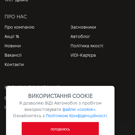
ПРО НАС
Про компанію
Засновники
Акції %
Автоблог
Новини
Політика якості
Вакансії
VIDI-Кар'єра
Контакти
КОРИСНІ ПОСИЛАННЯ
ВИКОРИСТАННЯ COOKIE
Особистий кабінет
Контакти
Я дозволяю ВІДІ Автомобілі з пробігом
Інформація
Архів
використовувати
файли «cookie».
Ознайомтесь з
Політикою Конфіденційності
.
Всі права захищені © 2026. VIDI
ПОГОДЖУЮСЬ