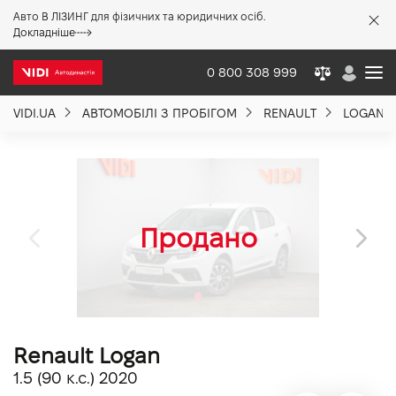
Авто В ЛІЗИНГ для фізичних та юридичних осіб.
X
Докладніше
0 800 308 999
VIDI.UA
АВТОМОБІЛІ З ПРОБІГОМ
RENAULT
LOGAN
Про компанію
Акції %
Новини
Політика якості
Renault Logan
Вакансії
1.5 (90 к.с.) 2020