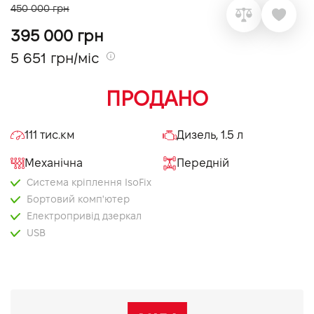
450 000 грн
VIDI Кар'єра
395 000 грн
5 651 грн/міс
Контакти
ПРОДАНО
Підпишись на наш канал та слідкуй за
акціями, послугами та новинками
111 тис.км
Дизель, 1.5 л
Механічна
Передній
Система кріплення IsoFix
Бортовий комп'ютер
Електропривід дзеркал
USB
AUX
Тоновані вікна