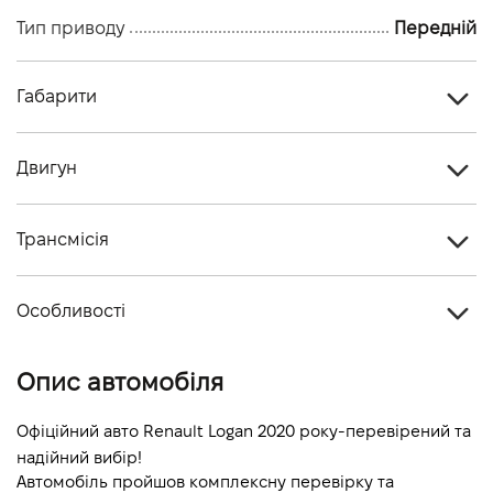
Тип приводу
Передній
Габарити
Тип кузова
Седан
Двигун
Кiлькiсть дверей, шт
4
Тип палива
Дизель
Кiлькiсть мiсць, шт
5
Трансмісія
Cтандарт токсичності
-
Тип приводу
Передній
Об'єм двигуна (см.куб.)
1461
Особливості
Тип КПП
Механічна
Потужність двигуна (к.с.)
90
Колір кузова
Білий
Опис автомобіля
Витрати пального, л/100 км (змішаний)
-
Динаміка розгону 0-100 км/г
-
Офіційний авто Renault Logan 2020 року-перевірений та 
надійний вибір!
Автомобіль пройшов комплексну перевірку та 