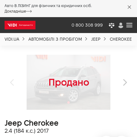
Авто В ЛІЗИНГ для фізичних та юридичних осіб.
X
Докладніше
0 800 308 999
VIDI.UA
АВТОМОБІЛІ З ПРОБІГОМ
JEEP
CHEROKEE
Про компанію
Акції %
Новини
Політика якості
Jeep Cherokee
Вакансії
2.4 (184 к.с.) 2017