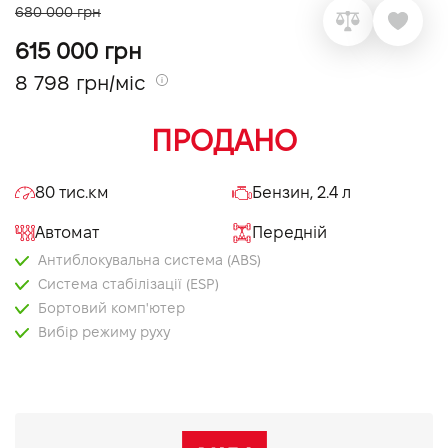
680 000 грн
VIDI Кар'єра
615 000 грн
8 798 грн/міс
Контакти
ПРОДАНО
Підпишись на наш канал та слідкуй за
акціями, послугами та новинками
80 тис.км
Бензин, 2.4 л
Автомат
Передній
Антиблокувальна система (ABS)
Система стабілізації (ESP)
Бортовий комп'ютер
Вибір режиму руху
Електропривід дзеркал
Круїз контроль
Мультифункціональне кермо
Оздоблення керма шкірою