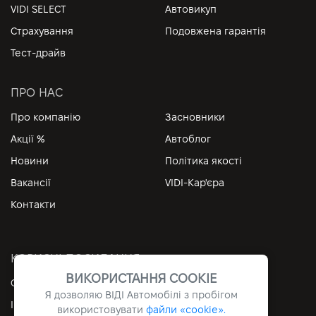
VIDI SELECT
Автовикуп
Страхування
Подовжена гарантія
Тест-драйв
ПРО НАС
Про компанію
Засновники
Акції %
Автоблог
Новини
Політика якості
Вакансії
VIDI-Кар'єра
Контакти
КОРИСНІ ПОСИЛАННЯ
ВИКОРИСТАННЯ COOKIE
Особистий кабінет
Контакти
Я дозволяю ВІДІ Автомобілі з пробігом
Інформація
Архів
використовувати
файли «cookie».