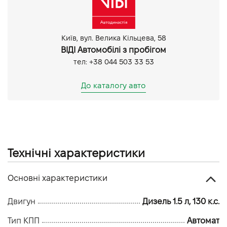
Електропривід кришки багажника
Bluetooth
Android Auto
Київ, вул. Велика Кільцева, 58
Задня камера
ВІДІ Автомобілі з пробігом
Парктронік задній
тел: +38 044 503 33 53
Парктронік передній
До каталогу авто
Технічні характеристики
Основні характеристики
Двигун
Дизель 1.5 л, 130 к.с.
Тип КПП
Автомат