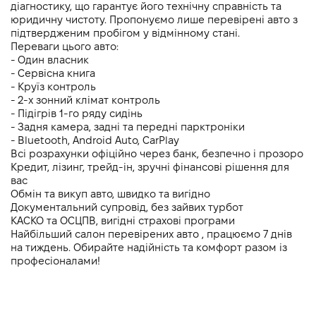
діагностику, що гарантує його технічну справність та 
юридичну чистоту. Пропонуємо лише перевірені авто з 
підтвердженим пробігом у відмінному стані.
Переваги цього авто:
- Один власник
- Cервісна книга
- Круїз контроль
- 2-х зонний клімат контроль 
- Підігрів 1-го ряду сидінь
- Задня камера, задні та передні парктроніки 
- Bluetooth, Android Auto, CarPlay
Всі розрахунки офіційно через банк, безпечно і прозоро
Кредит, лізинг, трейд-ін, зручні фінансові рішення для 
вас
Обмін та викуп авто, швидко та вигідно
Документальний супровід, без зайвих турбот
КАСКО та ОСЦПВ, вигідні страхові програми
Найбільший салон перевірених авто , працюємо 7 днів 
на тиждень. Обирайте надійність та комфорт разом із 
професіоналами!