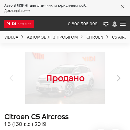
Авто В ЛІЗИНГ для фізичних та юридичних осіб.
X
Докладніше
0 800 308 999
VIDI.UA
АВТОМОБІЛІ З ПРОБІГОМ
CITROEN
C5 AIRC
Про компанію
Акції %
Новини
Політика якості
Citroen C5 Aircross
Вакансії
1.5 (130 к.с.) 2019