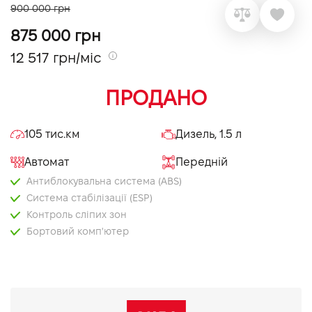
900 000 грн
VIDI Кар'єра
875 000 грн
12 517 грн/міс
Контакти
ПРОДАНО
Підпишись на наш канал та слідкуй за
акціями, послугами та новинками
105 тис.км
Дизель, 1.5 л
Автомат
Передній
Антиблокувальна система (ABS)
Система стабілізації (ESP)
Контроль сліпих зон
Бортовий комп'ютер
Вибір режиму руху
Електропривід дзеркал
Мультифункціональне кермо
Круїз контроль