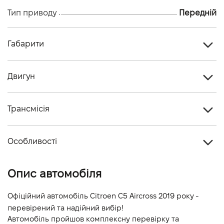
Тип приводу
Передній
Габарити
Тип кузова
Кросовер
Двигун
Кiлькiсть дверей, шт
5
Тип палива
Дизель
Кiлькiсть мiсць, шт
5
Трансмісія
Об'єм двигуна (см.куб.)
1499
Тип приводу
Передній
Потужність двигуна (к.с.)
130
Особливості
Тип КПП
Автомат
Витрати пального, л/100 км (змішаний)
-
Колір кузова
Чорний
Опис автомобіля
Динаміка розгону 0-100 км/г
-
Офіційний автомобіль Citroen C5 Aircross 2019 року - 
перевірений та надійний вибір!
Автомобіль пройшов комплексну перевірку та 