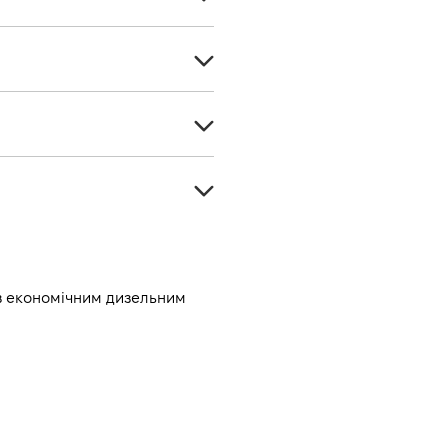
Хетчбек
5
Дизель
5
1499
Передній
130
Автомат
5
Білий
-
-
 з економічним дизельним 