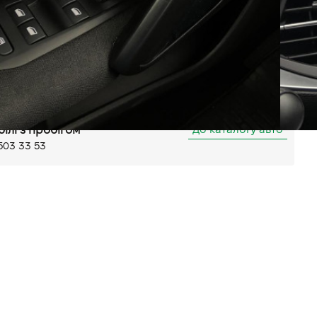
Автомат
Передній
лення керма шкірою
ема стабілізації (ESP)
мартфону
 керма
лика Кільцева, 58
До каталогу авто
білі з пробігом
503 33 53