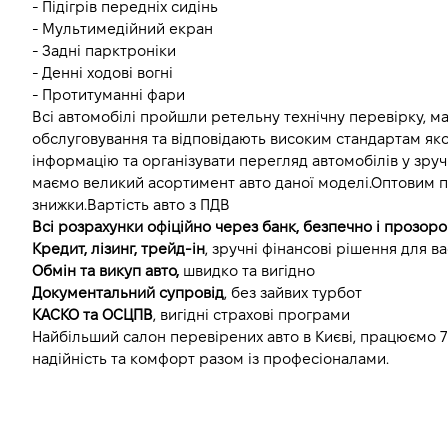
- Підігрів передніх сидінь
- Мультимедійний екран
- Задні парктроніки
- Денні ходові вогні
- Протитуманні фари
Всі автомобілі пройшли ретельну технічну перевірку, ма
обслуговування та відповідають високим стандартам якост
інформацію та організувати перегляд автомобілів у зручн
маємо великий асортимент авто даної моделі.Оптовим п
знижки.Вартість авто з ПДВ
Всі розрахунки офіційно через банк, безпечно і прозоро
Кредит, лізинг, трейд-ін
, зручні фінансові рішення для ва
Обмін та викуп авто, 
швидко та вигідно
Документальний супровід
, без зайвих турбот
КАСКО та ОСЦПВ
, вигідні страхові програми
Найбільший салон перевірених авто в Києві, працюємо 7 
надійність та комфорт разом із професіоналами.