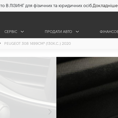
то В ЛІЗИНГ для фізичних та юридичних осіб.
Докладніше
СЕРВІС
ПРОДАТИ АВТО
ФІНАНСО
PEUGEOT 308 1499СМ³ (130К.С..) 2020
Peugeot 308
1.5 (130 к.с.) 2020
640 000 грн
•
620 000 грн
8 869 г