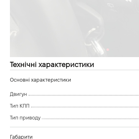
VIDI Кар'єра
Контакти
Підпишись на наш канал та слідкуй за
акціями, послугами та новинками
Технічні характеристики
Основні характеристики
Двигун
Тип КПП
Тип приводу
Габарити