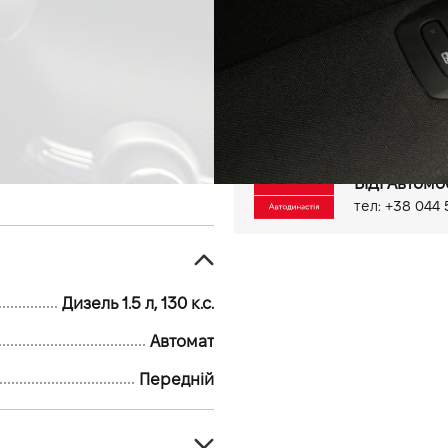
82 тис.км
Дизель, 1.5 л
Адаптивний круїз
Оздоб
Датчик втоми водія
Сист
Бортовий комп'ютер
Бездротова зарядка для с
Підігрів дзеркал
Обігрів
Лебідка
Київ, вул. Ве
ВІДІ Автомо
тел: +38 044 
Дизель 1.5 л, 130 к.с.
Автомат
Передній