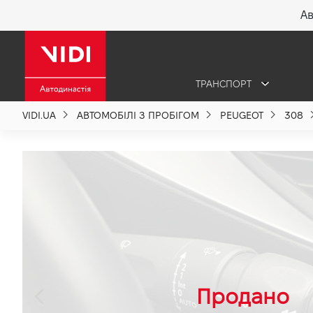
Ав
X
ТРАНСПОРТ
Про компанію
VIDI.UA
АВТОМОБІЛІ З ПРОБІГОМ
PEUGEOT
308
Акції %
Новини
Політика якості
Вакансії