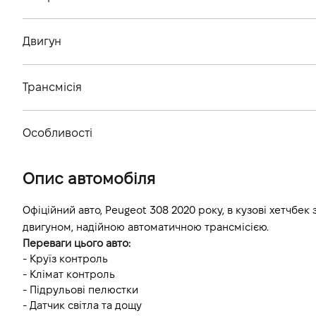
Тип кузова
Двигун
Кiлькiсть дверей, шт
Тип палива
Кiлькiсть мiсць, шт
Трансмісія
Об'єм двигуна (см.куб.)
Тип приводу
Потужність двигуна (к.с.)
Особливості
Тип КПП
Витрати пального, л/100 км (змішаний)
Колір кузова
Опис автомобіля
Викиди CO2, г/км (змішаний)
Динаміка розгону 0-100 км/г
Офіційний авто, Peugeot 308 2020 року, в кузові хетчбек
двигуном, надійною автоматичною трансмісією. 
Переваги цього авто:
- Круїз контроль
- Клімат контроль
- Підрульові пелюстки
- Датчик світла та дощу