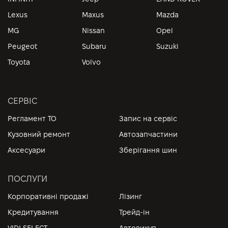
Lexus
Maxus
Mazda
MG
Nissan
Opel
Peugeot
Subaru
Suzuki
Toyota
Volvo
СЕРВІС
Регламент ТО
Запис на сервіс
Кузовний ремонт
Автозапчастини
Аксесуари
Зберігання шин
ПОСЛУГИ
Корпоративні продажі
Лізинг
Кредитування
Трейд-ін
VIDI SELECT
Автовикуп