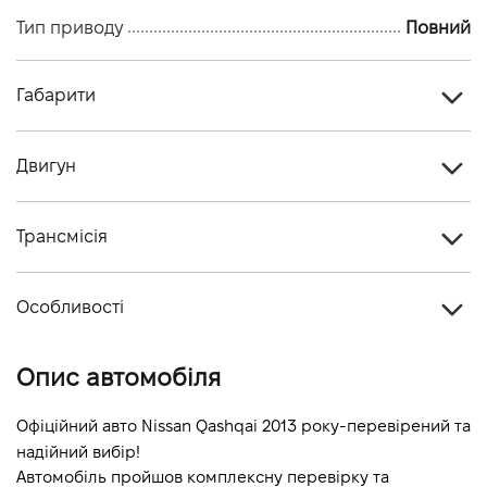
Тип приводу
Повний
Габарити
Тип кузова
Кросовер
Двигун
Кiлькiсть дверей, шт
5
Тип палива
Бензин
Кiлькiсть мiсць, шт
5
Трансмісія
Об'єм двигуна (см.куб.)
1997
Тип приводу
Повний
Потужність двигуна (к.с.)
141
Особливості
Тип КПП
Автомат
Витрати пального, л/100 км (змішаний)
8
Колір кузова
Чорний
Опис автомобіля
Динаміка розгону 0-100 км/г
11.3
Офіційний авто Nissan Qashqai 2013 року-перевірений та 
надійний вибір!
Автомобіль пройшов комплексну перевірку та 