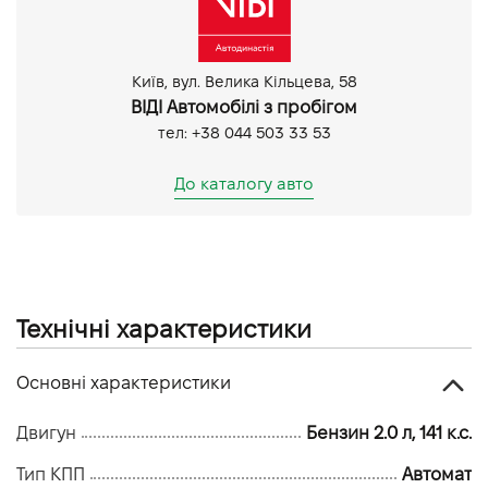
Мультифункціональне кермо
Оздоблення керма шкірою
Розетка 12V
Київ, вул. Велика Кільцева, 58
AUX
ВІДІ Автомобілі з пробігом
Перший власник
тел: +38 044 503 33 53
Сервісна книжка
Датчик світла
До каталогу авто
Денні ходові вогні
Протитуманні фари
Парктронік задній
Технічні характеристики
Основні характеристики
Двигун
Бензин 2.0 л, 141 к.с.
Тип КПП
Автомат