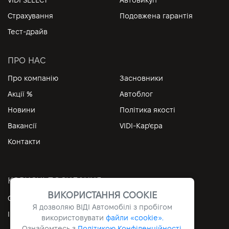
Страхування
Подовжена гарантія
Тест-драйв
ПРО НАС
Про компанію
Засновники
Акції %
Автоблог
Новини
Політика якості
Вакансії
VIDI-Кар'єра
Контакти
КОРИСНІ ПОСИЛАННЯ
ВИКОРИСТАННЯ COOKIE
Особистий кабінет
Контакти
Я дозволяю ВІДІ Автомобілі з пробігом
Інформація
Архів
використовувати
файли «cookie».
Ознайомтесь з
Політикою Конфіденційності
.