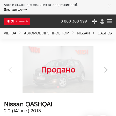
Авто В ЛІЗИНГ для фізичних та юридичних осіб.
X
Докладніше
0 800 308 999
VIDI.UA
АВТОМОБІЛІ З ПРОБІГОМ
NISSAN
QASHQAI
Про компанію
Акції %
Новини
Політика якості
Nissan QASHQAI
Вакансії
2.0 (141 к.с.) 2013