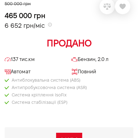
500 000 грн
VIDI Кар'єра
465 000 грн
6 652 грн/міс
Контакти
ПРОДАНО
Підпишись на наш канал та слідкуй за
акціями, послугами та новинками
137 тис.км
Бензин, 2.0 л
Автомат
Повний
Антиблокувальна система (ABS)
Антипробуксовочна система (ASR)
Система кріплення IsoFix
Система стабілізації (ESP)
Вибір режиму руху
Датчик дощу
Електропривід дзеркал
Круїз контроль