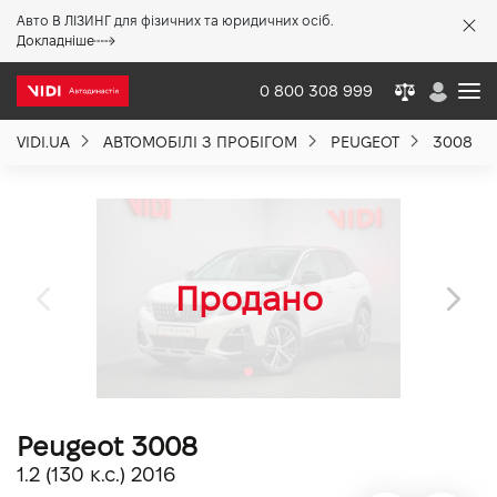
Авто В ЛІЗИНГ для фізичних та юридичних осіб.
X
Докладніше
0 800 308 999
VIDI.UA
АВТОМОБІЛІ З ПРОБІГОМ
PEUGEOT
3008
Про компанію
Акції %
Новини
Політика якості
Peugeot 3008
Вакансії
1.2 (130 к.с.) 2016