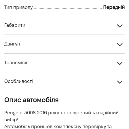
Тип приводу
Передній
Габарити
Тип кузова
Кросовер
Двигун
Кiлькiсть дверей, шт
5
Тип палива
Бензин
Кiлькiсть мiсць, шт
5
Трансмісія
Об'єм двигуна (см.куб.)
1199
Тип приводу
Передній
Потужність двигуна (к.с.)
130
Особливості
Тип КПП
Механічна
Витрати пального, л/100 км (змішаний)
5.1
Колір кузова
Білий
Опис автомобіля
Динаміка розгону 0-100 км/г
10.8
Peugeot 3008 2016 року, перевірений та надійний
вибір!
Автомобіль пройшов комплексну перевірку та