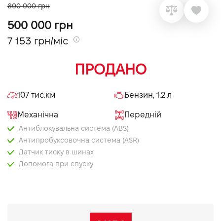
600 000 грн
VIDI Кар'єра
500 000 грн
7 153 грн/міс
Контакти
ПРОДАНО
Підпишись на наш канал та слідкуй за
акціями, послугами та новинками
107 тис.км
Бензин, 1.2 л
Механічна
Передній
Антиблокувальна система (ABS)
Антипробуксовочна система (ASR)
Датчик тиску в шинах
Допомога при спуску
Допомога при старті в гору
Система кріплення IsoFix
Система стабілізації (ESP)
Бортовий комп'ютер