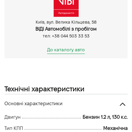
Датчик дощу
Електропривід дзеркал
Електроскладання дзеркал
Київ, вул. Велика Кільцева, 58
Круїз контроль
ВІДІ Автомобілі з пробігом
Мультифункціональне кермо
тел: +38 044 503 33 53
Підігрів дзеркал
Система «старт-стоп»
До каталогу авто
Android Auto
Bluetooth
CarPlay
Мультимедіа система з LCD-екраном
Датчик світла
Денні ходові вогні
Технічні характеристики
Протитуманні фари
Задня камера
Основні характеристики
Парктронік задній
Парктронік передній
Двигун
Бензин 1.2 л, 130 к.с.
Тип КПП
Механічна