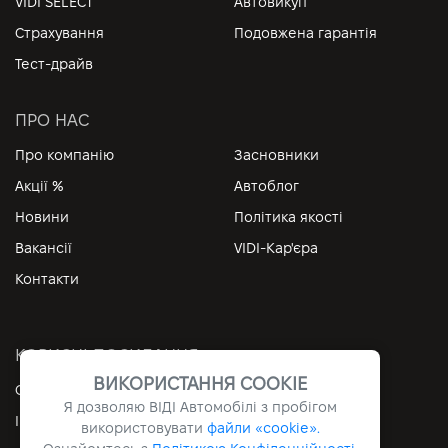
VIDI SELECT
Автовикуп
Страхування
Подовжена гарантія
Тест-драйв
ПРО НАС
Про компанію
Засновники
Акції %
Автоблог
Новини
Політика якості
Вакансії
VIDI-Кар'єра
Контакти
КОРИСНІ ПОСИЛАННЯ
ВИКОРИСТАННЯ COOKIE
Особистий кабінет
Контакти
Я дозволяю ВІДІ Автомобілі з пробігом
Інформація
Архів
використовувати
файли «cookie».