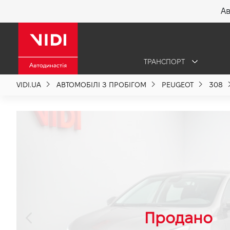
Ав
X
ТРАНСПОРТ
Про компанію
VIDI.UA
АВТОМОБІЛІ З ПРОБІГОМ
PEUGEOT
308
Акції %
Новини
Політика якості
Вакансії