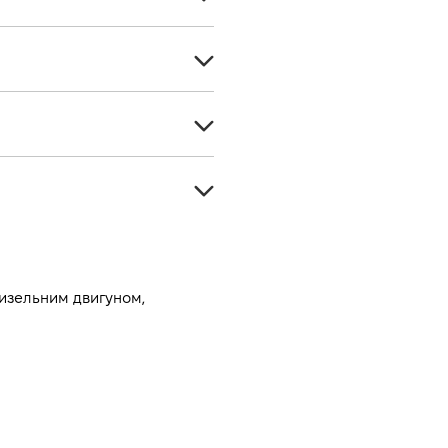
Хетчбек
-
Дизель
5
1560
Передній
92
Механічна
-
Сірий
-
дизельним двигуном, 