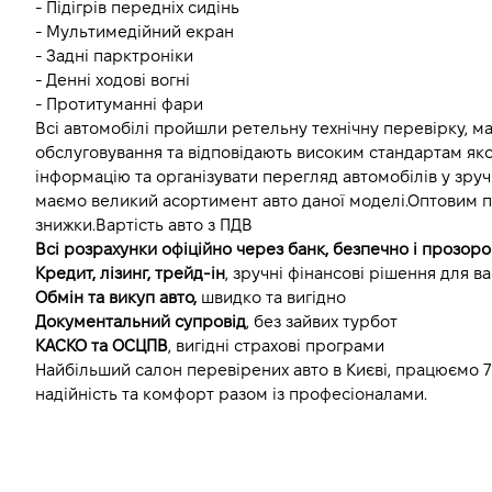
- Підігрів передніх сидінь
- Мультимедійний екран
- Задні парктроніки
- Денні ходові вогні
- Протитуманні фари
Всі автомобілі пройшли ретельну технічну перевірку, ма
обслуговування та відповідають високим стандартам якост
інформацію та організувати перегляд автомобілів у зручн
маємо великий асортимент авто даної моделі.Оптовим п
знижки.Вартість авто з ПДВ
Всі розрахунки офіційно через банк, безпечно і прозоро
Кредит, лізинг, трейд-ін
, зручні фінансові рішення для ва
Обмін та викуп авто, 
швидко та вигідно
Документальний супровід
, без зайвих турбот
КАСКО та ОСЦПВ
, вигідні страхові програми
Найбільший салон перевірених авто в Києві, працюємо 7 
надійність та комфорт разом із професіоналами.