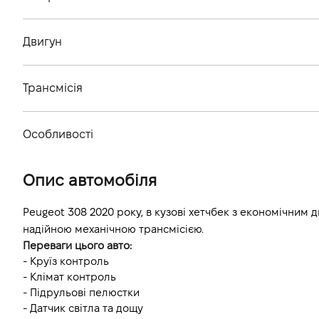
Тип кузова
Двигун
Кiлькiсть дверей, шт
Тип палива
Кiлькiсть мiсць, шт
Трансмісія
Об'єм двигуна (см.куб.)
Тип приводу
Потужність двигуна (к.с.)
Особливості
Тип КПП
Витрати пального, л/100 км (змішаний)
Колір кузова
Опис автомобіля
Динаміка розгону 0-100 км/г
Peugeot 308 2020 року, в кузові хетчбек з економічним 
надійною механічною трансмісією. 
Переваги цього авто:
- Круїз контроль
- Клімат контроль
- Підрульові пелюстки
- Датчик світла та дощу