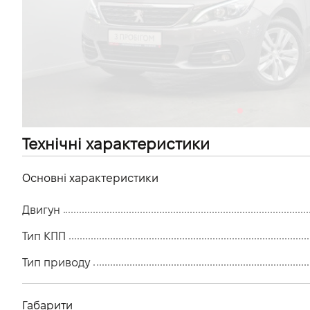
VIDI Кар'єра
Контакти
Підпишись на наш канал та слідкуй за
акціями, послугами та новинками
Технічні характеристики
Основні характеристики
Двигун
Тип КПП
Тип приводу
Габарити