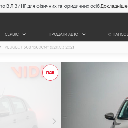
то В ЛІЗИНГ для фізичних та юридичних осіб.
Докладніше
СЕРВІС
ПРОДАТИ АВТО
ФІНАНСО
PEUGEOT 308 1560СМ³ (92К.С..) 2021
Peugeot 308
1.6 (92 к.с.) 2021
570 000 грн
•
465 000 грн
6 652 г