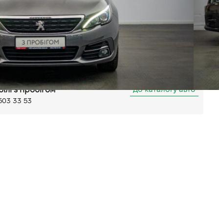
Механічна
Передній
(ABS)
а (ASR)
Імобілайзер
Система стабілізації (ESP)
товий комп'ютер
роль
Підігрів дзеркал
tooth
лика Кільцева, 58
D-екраном
Датчик світла
До каталогу авто
білі з пробігом
503 33 53