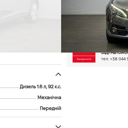
115 тис.км
Дизель, 1.6 л
Антиблокувальна система 
Антипробуксовочна систем
Система кріплення IsoFix
Центральний замок
Бор
Датчик дощу
Круїз конт
Розетка 12V
AUX
Blue
Київ, вул. Ве
Мультимедіа система з LC
ВІДІ Автомо
Парктронік задній
тел: +38 044 
Дизель 1.6 л, 92 к.с.
Механічна
Передній