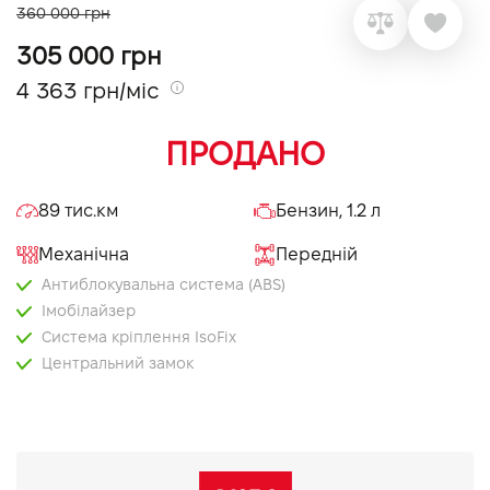
360 000 грн
VIDI Кар'єра
305 000 грн
4 363 грн/міс
Контакти
ПРОДАНО
Підпишись на наш канал та слідкуй за
акціями, послугами та новинками
89 тис.км
Бензин, 1.2 л
Механічна
Передній
Антиблокувальна система (ABS)
Імобілайзер
Система кріплення IsoFix
Центральний замок
Бортовий комп'ютер
Електропривід дзеркал
Підігрів дзеркал
Bluetooth