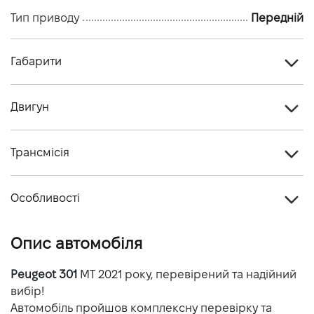
Тип приводу
Передній
Габарити
Тип кузова
Седан
Двигун
Кiлькiсть дверей, шт
4
Тип палива
Бензин
Кiлькiсть мiсць, шт
5
Трансмісія
Об'єм двигуна (см.куб.)
1199
Тип приводу
Передній
Потужність двигуна (к.с.)
82
Особливості
Тип КПП
Механічна
Витрати пального, л/100 км (змішаний)
-
Колір кузова
Білий
Опис автомобіля
Динаміка розгону 0-100 км/г
-
Peugeot 301
MT 2021 року, перевірений та надійний
вибір!
Автомобіль пройшов комплексну перевірку та