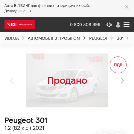
Авто В ЛІЗИНГ для фізичних та юридичних осіб.
X
Докладніше
0 800 308 999
VIDI.UA
АВТОМОБІЛІ З ПРОБІГОМ
PEUGEOT
301
Про компанію
Акції %
Новини
Політика якості
Peugeot 301
Вакансії
1.2 (82 к.с.) 2021