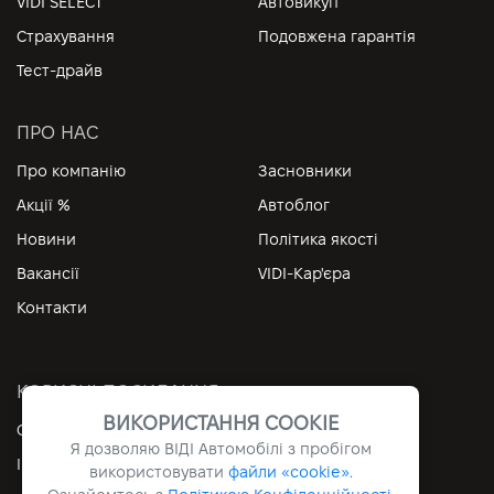
VIDI SELECT
Автовикуп
Страхування
Подовжена гарантія
Тест-драйв
ПРО НАС
Про компанію
Засновники
Акції %
Автоблог
Новини
Політика якості
Вакансії
VIDI-Кар'єра
Контакти
КОРИСНІ ПОСИЛАННЯ
ВИКОРИСТАННЯ COOKIE
Особистий кабінет
Контакти
Я дозволяю ВІДІ Автомобілі з пробігом
Інформація
Архів
використовувати
файли «cookie».