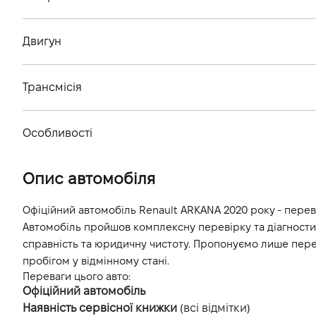
Тип кузова
Двигун
Кiлькiсть дверей, шт
Тип палива
Кiлькiсть мiсць, шт
Трансмісія
Cтандарт токсичності
Тип приводу
Об'єм двигуна (см.куб.)
Особливості
Тип КПП
Потужність двигуна (к.с.)
Колір кузова
Опис автомобіля
Витрати пального, л/100 км (змішаний)
Динаміка розгону 0-100 км/г
Офіційний автомобіль Renault ARKANA 2020 року - переві
Автомобіль пройшов комплексну перевірку та діагностику
справність та юридичну чистоту. Пропонуємо лише перев
пробігом у відмінному стані.
Переваги цього авто:
Офіційний автомобіль
Наявність сервісної книжки
(всі відмітки)