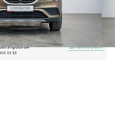
Автомат
Передній
(ABS)
обілайзер
Сигналізація
Система стабілізації (ESP)
товий комп'ютер
мо
Android Auto
AUX
лика Кільцева, 58
Парктронік задній
До каталогу авто
білі з пробігом
503 33 53