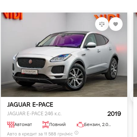
JAGUAR E-PACE
2019
JAGUAR E-PACE 246 к.с.
Автомат
Повний
Бензин, 2.0 л
Авто в кредит за 11 588 грн/міс