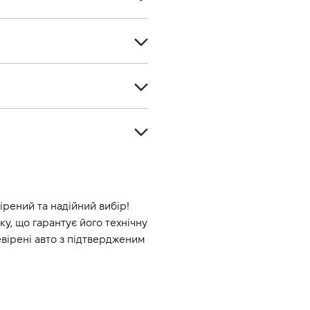
Кросовер
5
Бензин
5
Euro-6
Передній
1598
Автомат
114
Коричневий
7
15
рений та надійний вибір! 
, що гарантує його технічну 
ірені авто з підтвердженим 