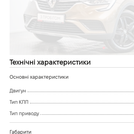
VIDI Кар'єра
Контакти
Підпишись на наш канал та слідкуй за
акціями, послугами та новинками
Технічні характеристики
Основні характеристики
Двигун
Тип КПП
Тип приводу
Габарити