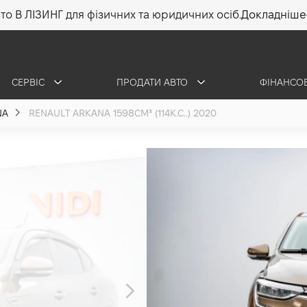
то В ЛІЗИНГ для фізичних та юридичних осіб.
Докладніше
СЕРВІС
ПРОДАТИ АВТО
ФІНАНСО
NA
RENAULT ARKANA 1598СМ³ (114К.С..) 2020
Renault Arka
1.6 (114 к.с.) 2020
•
700 000 грн
10 014 