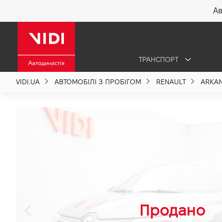
Ав
X
ТРАНСПОРТ
Про компанію
VIDI.UA
АВТОМОБІЛІ З ПРОБІГОМ
RENAULT
ARKA
Акції %
Новини
Політика якості
Вакансії