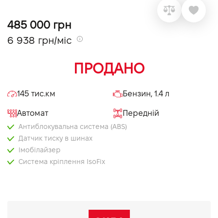
VIDI Кар'єра
485 000 грн
6 938 грн/міс
Контакти
ПРОДАНО
Підпишись на наш канал та слідкуй за
акціями, послугами та новинками
145 тис.км
Бензин, 1.4 л
Автомат
Передній
Антиблокувальна система (ABS)
Датчик тиску в шинах
Імобілайзер
Система кріплення IsoFix
Система стабілізації (ESP)
Центральний замок
Бортовий комп'ютер
Електропривід дзеркал