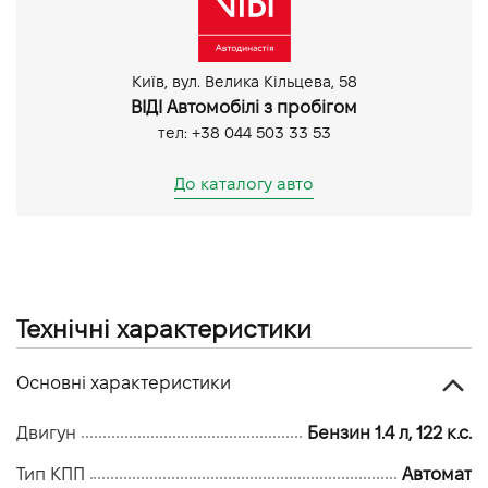
Круїз контроль
Мультифункціональне кермо
Підігрів дзеркал
Київ, вул. Велика Кільцева, 58
Розетка 12V
ВІДІ Автомобілі з пробігом
AUX
тел: +38 044 503 33 53
Bluetooth
Аудіопідготовка
До каталогу авто
Мультимедіа система з LCD-екраном
Датчик світла
Протитуманні фари
Парктронік задній
Технічні характеристики
Основні характеристики
Двигун
Бензин 1.4 л, 122 к.с.
Тип КПП
Автомат