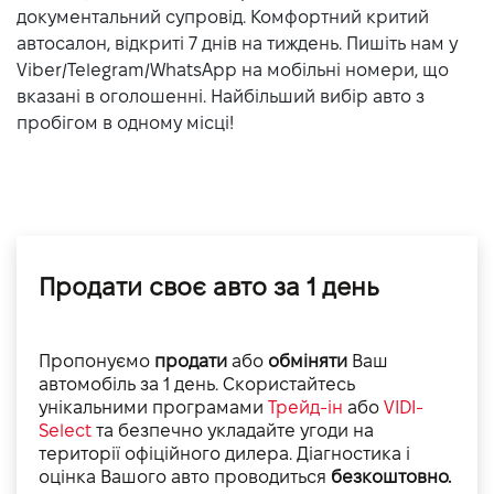
документальний супровід. Комфортний критий
Витрати пального, л/100 км (змішаний)
5
автосалон, відкриті 7 днів на тиждень. Пишіть нам у
Динаміка розгону 0-100 км/г
-
Viber/Telegram/WhatsApp на мобільні номери, що
вказані в оголошенні. Найбільший вибір авто з
Максимальна швидкiсть, км/г
-
пробігом в одному місці!
Продати своє авто за 1 день
Пропонуємо
продати
або
обміняти
Ваш
автомобіль за 1 день. Скористайтесь
унікальними програмами
Трейд-ін
або
VIDI-
Select
та безпечно укладайте угоди на
території офіційного дилера. Діагностика і
оцінка Вашого авто проводиться
безкоштовно.