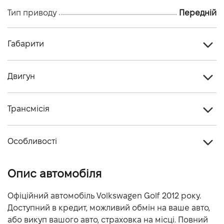
Тип приводу
Передній
Габарити
Тип кузова
Хетчбек
Двигун
Кiлькiсть дверей, шт
5
Тип палива
Бензин
Кiлькiсть мiсць, шт
5
Трансмісія
Cтандарт токсичності
-
Тип приводу
Передній
Двигун
-
Особливості
Тип КПП
Автомат
Об'єм двигуна (см.куб.)
1395
Колір кузова
Сірий
Кількість ступенів КПП
7
Опис автомобіля
Потужність двигуна (к.с.)
122
Витрати пального, л/100 км (місто)
6.2
Офіційний автомобіль Volkswagen Golf 2012 року.
Доступний в кредит, можливий обмін на ваше авто,
Витрати пального, л/100 км (траса)
4.3
або викуп вашого авто, страховка на місці. Повний