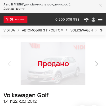
Авто В ЛІЗИНГ для фізичних та юридичних осіб.
X
Докладніше
0 800 308 999
VIDI.UA
АВТОМОБІЛІ З ПРОБІГОМ
VOLKSWAGEN
GO
Про компанію
Акції %
Новини
Політика якості
Volkswagen Golf
Вакансії
1.4 (122 к.с.) 2012