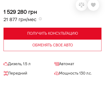
VIDI Карьера
1 529 280 грн
21 877 грн/мес
Контакты
ПОЛУЧИТЬ КОНСУЛЬТАЦИЮ
Підпишись на наш канал та слідкуй за
акціями, послугами та новинками
ОБМЕНЯТЬ СВОЕ АВТО
Дизель, 1.5 л
Автомат
Передний
Мощность 130 л.с.