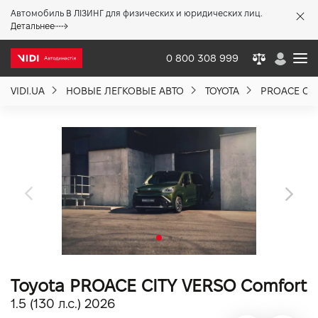
Автомобиль В ЛІЗИНГ для физических и юридических лиц.
X
Детальнее
0 800 308 999
VIDI.UA
НОВЫЕ ЛЕГКОВЫЕ АВТО
TOYOTA
PROACE CIT
О компании
Акции %
Новости
Политика качества
Toyota PROACE CITY VERSO Comfort
Вакансии
1.5 (130 л.с.) 2026