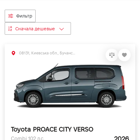
VIDI Карьера
Фильтр
Контакты
Сначала дешевые
Підпишись на наш канал та слідкуй за
акціями, послугами та новинками
08131, Киевська обл., Бучанський р-н, с.Софиевская Борщаговка, вул. Большая Кольцевая, 56
Toyota PROACE CITY VERSO
2026
Combi 102 л.с.