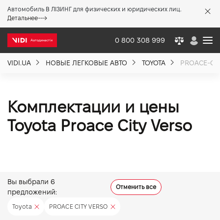
Автомобиль В ЛІЗИНГ для физических и юридических лиц.
X
Детальнее
0 800 308 999
VIDI.UA
НОВЫЕ ЛЕГКОВЫЕ АВТО
TOYOTA
PROACE-CIT
О компании
Акции %
Комплектации и цены
Toyota Proace City Verso
Новости
Политика качества
Вы выбрали
6
Отменить все
предложений:
Вакансии
Toyota
PROACE CITY VERSO