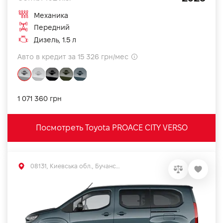
Механика
Передний
Дизель, 1.5 л
Авто в кредит за 15 326 грн/мес
1 071 360 грн
Посмотреть Toyota PROACE CITY VERSO
08131, Киевська обл., Бучанський р-н, с.Софиевская Борщаговка, вул. Большая Кольцевая, 56