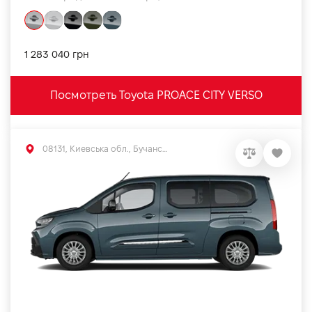
1 283 040 грн
Посмотреть Toyota PROACE CITY VERSO
08131, Киевська обл., Бучанський р-н, с.Софиевская Борщаговка, вул. Большая Кольцевая, 56