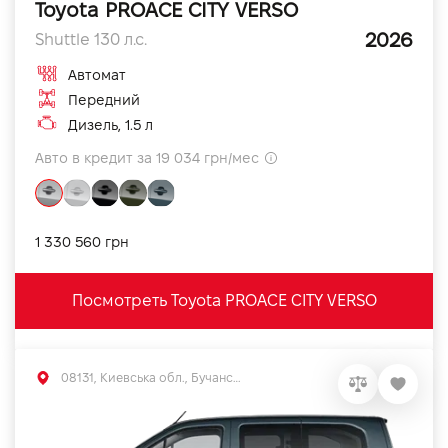
Toyota PROACE CITY VERSO
2026
Shuttle 130 л.с.
Автомат
Передний
Дизель, 1.5 л
Авто в кредит за 19 034 грн/мес
1 330 560 грн
Посмотреть Toyota PROACE CITY VERSO
08131, Киевська обл., Бучанський р-н, с.Софиевская Борщаговка, вул. Большая Кольцевая, 56