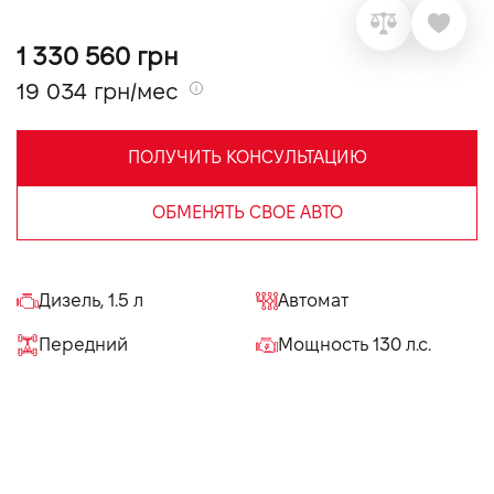
VIDI Карьера
1 330 560 грн
19 034 грн/мес
Контакты
ПОЛУЧИТЬ КОНСУЛЬТАЦИЮ
Підпишись на наш канал та слідкуй за
акціями, послугами та новинками
ОБМЕНЯТЬ СВОЕ АВТО
Дизель, 1.5 л
Автомат
Передний
Мощность 130 л.с.