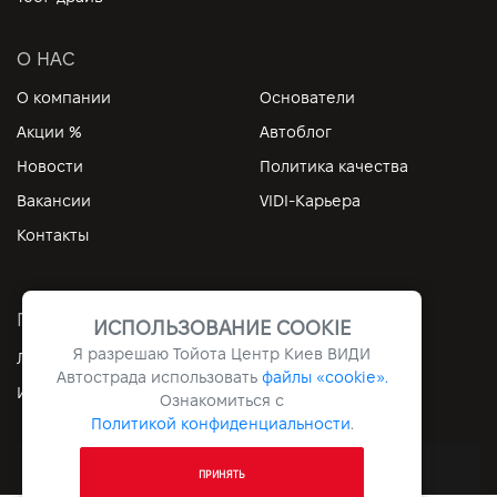
О НАС
О компании
Основатели
Акции %
Автоблог
Новости
Политика качества
Вакансии
VIDI-Карьера
Контакты
ПОЛЕЗНЫЕ ССЫЛКИ
ИСПОЛЬЗОВАНИЕ COOKIE
Я разрешаю Тойота Центр Киев ВИДИ
Личный кабинет
Контакты
Автострада использовать
файлы «cookie».
Информация
Архив
Ознакомиться с
Политикой конфиденциальности
.
Все права защищены © 2026. VIDI
ПРИНЯТЬ