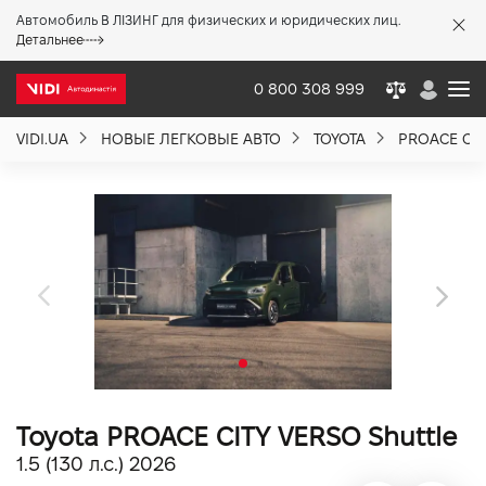
Автомобиль В ЛІЗИНГ для физических и юридических лиц.
X
Детальнее
0 800 308 999
VIDI.UA
НОВЫЕ ЛЕГКОВЫЕ АВТО
TOYOTA
PROACE CIT
О компании
Акции %
Новости
Политика качества
Toyota PROACE CITY VERSO Shuttle
Вакансии
1.5 (130 л.с.) 2026