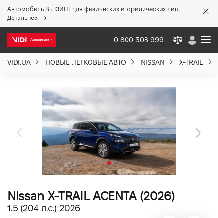
Автомобиль В ЛІЗИНГ для физических и юридических лиц.
X
Детальнее
0 800 308 999
VIDI.UA
НОВЫЕ ЛЕГКОВЫЕ АВТО
NISSAN
X-TRAIL
О компании
Акции %
Новости
Политика качества
Nissan X-TRAIL ACENTA (2026)
Вакансии
1.5 (204 л.с.) 2026