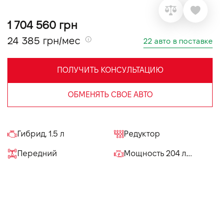
VIDI Карьера
1 704 560 грн
24 385 грн/мес
22 авто в поставке
Контакты
ПОЛУЧИТЬ КОНСУЛЬТАЦИЮ
Підпишись на наш канал та слідкуй за
акціями, послугами та новинками
ОБМЕНЯТЬ СВОЕ АВТО
Гибрид, 1.5 л
Редуктор
Передний
Мощность 204 л.с.