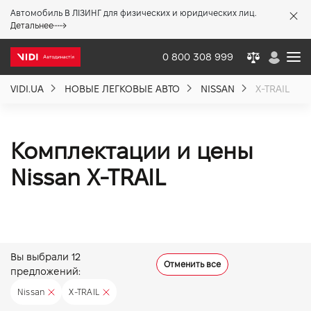
Автомобиль В ЛІЗИНГ для физических и юридических лиц.
X
Детальнее
0 800 308 999
VIDI.UA
НОВЫЕ ЛЕГКОВЫЕ АВТО
NISSAN
X-TRAIL
О компании
Акции %
Комплектации и цены
Nissan X-TRAIL
Новости
Политика качества
Вы выбрали
12
Отменить все
предложений:
Вакансии
Nissan
X-TRAIL