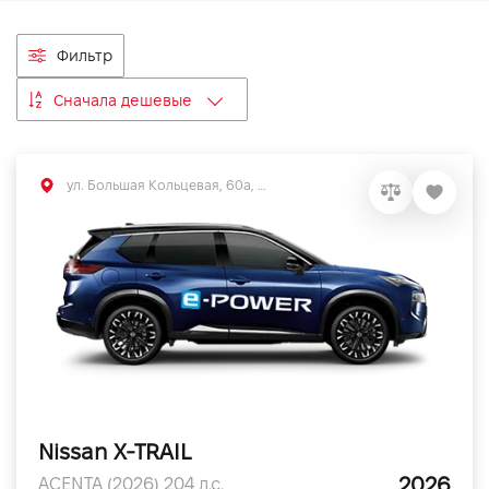
VIDI Карьера
Фильтр
Контакты
Сначала дешевые
Підпишись на наш канал та слідкуй за
акціями, послугами та новинками
ул. Большая Кольцевая, 60а, Софиевская Борщаговка, Киевская обл.
Nissan X-TRAIL
2026
ACENTA (2026) 204 л.с.