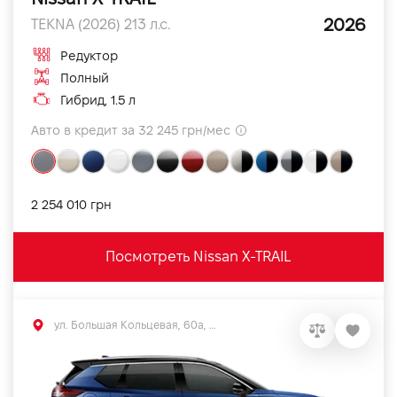
2026
TEKNA (2026) 213 л.с.
Редуктор
Полный
Гибрид, 1.5 л
Авто в кредит за 32 245 грн/мес
2 254 010 грн
Посмотреть Nissan X-TRAIL
ул. Большая Кольцевая, 60а, Софиевская Борщаговка, Киевская обл.