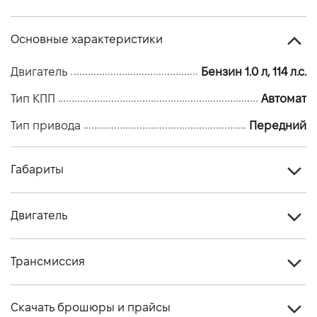
Основные характеристики
Двигатель
Бензин 1.0 л, 114 л.с.
Тип КПП
Автомат
Тип привода
Передний
Габариты
Тип кузова
Кроссовер
Двигатель
Количество дверей, шт
5
Тип топлива
Бензин
Высота, мм
1595
Трансмиссия
Стандарт токсичности
EURO6
Длина, мм
4210
Тип привода
Передний
Двигатель
HR10DDT (турбо)
Скачать брошюры и прайсы
Ширина, мм
1983