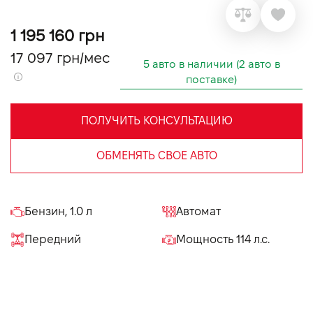
VIDI Карьера
1 195 160 грн
17 097 грн/мес
Контакты
5 авто в наличии (2 авто в
поставке)
Підпишись на наш канал та слідкуй за
акціями, послугами та новинками
ПОЛУЧИТЬ КОНСУЛЬТАЦИЮ
ОБМЕНЯТЬ СВОЕ АВТО
Бензин, 1.0 л
Автомат
Передний
Мощность 114 л.с.