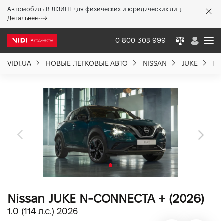
Автомобиль В ЛІЗИНГ для физических и юридических лиц.
X
Детальнее
0 800 308 999
VIDI.UA
НОВЫЕ ЛЕГКОВЫЕ АВТО
NISSAN
JUKE
NI
О компании
Акции %
Новости
Политика качества
Nissan JUKE N-CONNECTA + (2026)
Вакансии
1.0 (114 л.с.) 2026