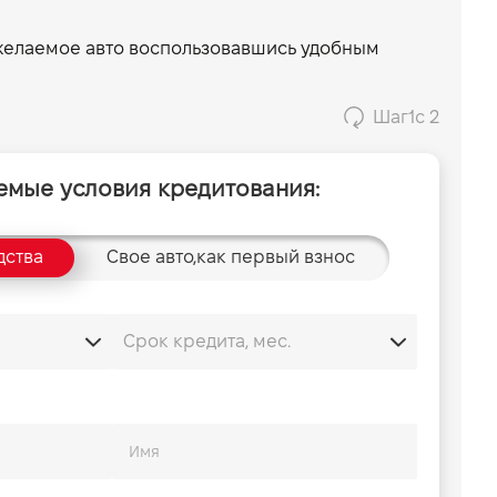
 желаемое авто воспользовавшись удобным
Шаг
1
с 2
емые условия кредитования:
дства
Свое авто,
как первый взнос