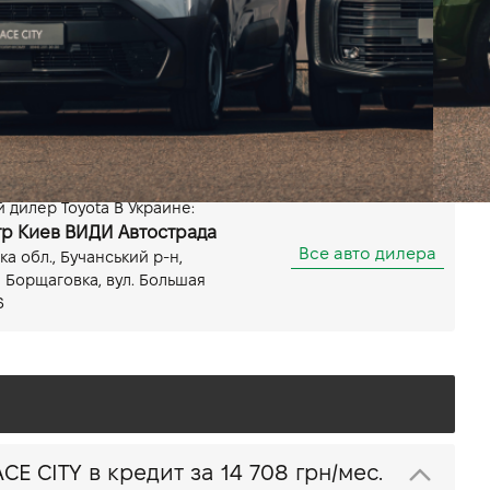
Передний
Мощность 102 л.с.
Показать все особенности
дилер Toyota В Украине:
тр Киев ВИДИ Автострада
Все авто дилера
ка обл., Бучанський р-н,
 Борщаговка, вул. Большая
6
Купить Toyota PROACE CITY в кредит за
14 708 грн/мес.