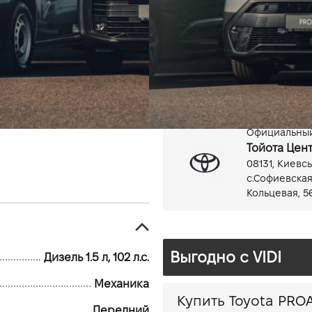
Дизель, 1.5 л
Механика
Официальный 
Тойота Цен
08131, Киевсь
с.Софиевская
Кольцевая, 5
Выгодно c VIDI
Дизель 1.5 л, 102 л.с.
Механика
Передний