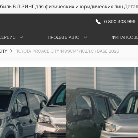
биль В ЛІЗИНГ для физических и юридических лиц.
Дета
0 800 308 999
СЕРВИС
ПРОДАТЬ АВТО
ФИНАНСОВЫ
ITY
TOYOTA PROACE CITY 1499СМ³ (102Л.С.) BASE 2026
Toyota PROAC
1.5 (102 л.с.) 2026
•
1 028 160 грн
14 708
ПОЛУЧИТЬ КОНСУЛ