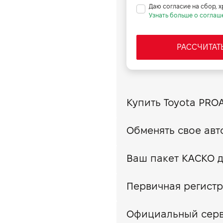
дисковые
Даю согласие на сбор, 
16.5
Узнать больше о соглаш
мозов, кг
710
171
зами, кг
1350
16
РАССЧИТАТ
Первичная регистр
Официальный сер