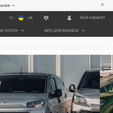
льнее
RU
UA
МОЙ КАБИНЕТ
Е УСЛУГИ
АВТО ДЛЯ БИЗНЕСА
E CITY Base
 грн/мес
1 авто в наличии
ЬТАЦИЮ
ОБМЕНЯТЬ СВОЕ АВТО