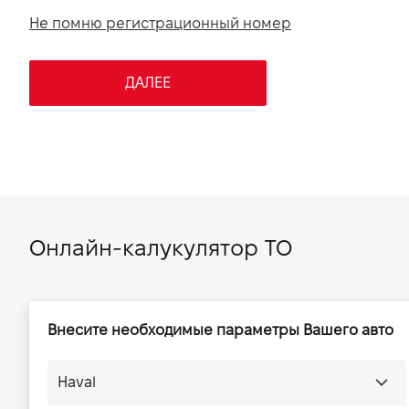
VIDI Карьера
Не помню регистрационный номер
Контакты
ДАЛЕЕ
Підпишись на наш канал та слідкуй за
акціями, послугами та новинками
Онлайн-калукулятор ТО
Внесите необходимые параметры Вашего авто