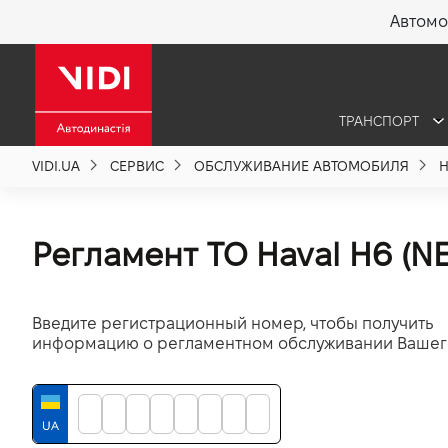
Автомо
X
ТРАНСПОРТ
О компании
VIDI.UA
СЕРВИС
ОБСЛУЖИВАНИЕ АВТОМОБИЛЯ
H
Акции %
Регламент ТО Haval H6 (N
Новости
Введите регистрационный номер, чтобы получить
Политика качества
информацию о регламентном обслуживании Вашего
Вакансии