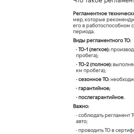
Что такое регламен
Регламентное техническо
мер, которые рекоменду
его в работоспособном с
периода.
Виды регламентного ТО:
• ТО-1 (легкое):
производи
пробега);
• ТО-2 (полное):
выполняе
км пробега);
• сезонное ТО:
необходим
• гарантийное;
• послегарантийное.
Важно:
• соблюдать регламент
авто;
• проводить ТО в серти