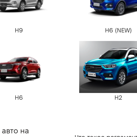
H9
H6 (NEW)
H6
H2
 авто на