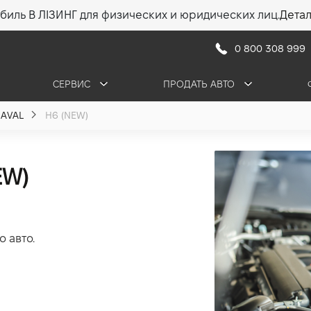
биль В ЛІЗИНГ для физических и юридических лиц.
Дета
0 800 308 999
СЕРВИС
ПРОДАТЬ АВТО
AVAL
H6 (NEW)
EW)
 авто.