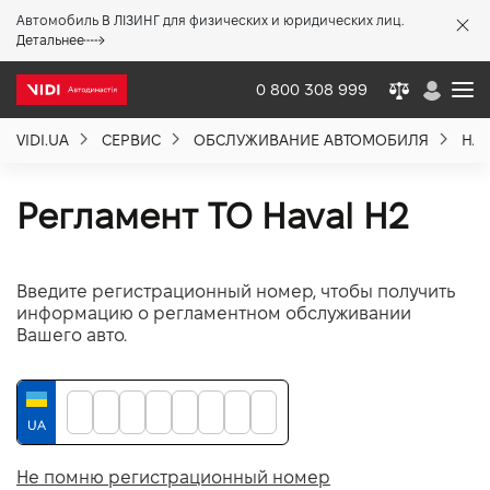
Автомобиль В ЛІЗИНГ для физических и юридических лиц.
X
Детальнее
0 800 308 999
VIDI.UA
СЕРВИС
ОБСЛУЖИВАНИЕ АВТОМОБИЛЯ
HA
О компании
Регламент ТО Haval H2
Акции %
Введите регистрационный номер, чтобы получить
Новости
информацию о регламентном обслуживании
Вашего авто.
Политика качества
Вакансии
Не помню регистрационный номер