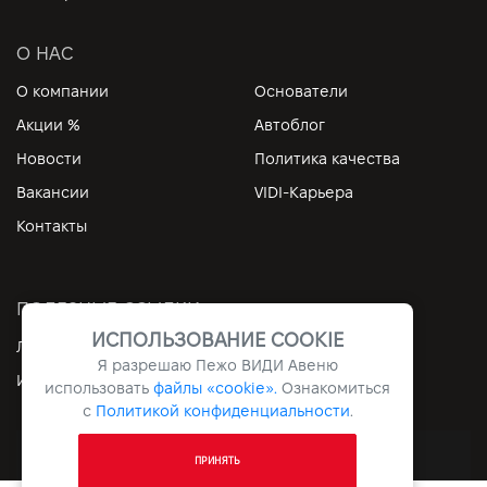
О НАС
О компании
Основатели
Акции %
Автоблог
Новости
Политика качества
Вакансии
VIDI-Карьера
Контакты
ПОЛЕЗНЫЕ ССЫЛКИ
ИСПОЛЬЗОВАНИЕ COOKIE
Личный кабинет
Контакты
Я разрешаю Пежо ВИДИ Авеню
Информация
Архив
использовать
файлы «cookie».
Ознакомиться
с
Политикой конфиденциальности
.
Все права защищены © 2026. VIDI
ПРИНЯТЬ