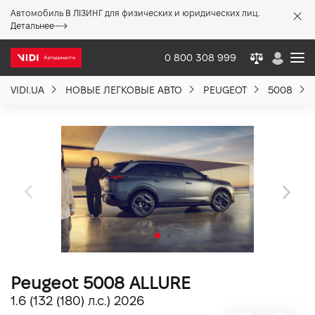
Автомобиль В ЛІЗИНГ для физических и юридических лиц.
X
Детальнее
0 800 308 999
VIDI.UA
НОВЫЕ ЛЕГКОВЫЕ АВТО
PEUGEOT
5008
О компании
Акции %
Новости
Политика качества
Peugeot 5008 ALLURE
Вакансии
1.6 (132 (180) л.с.) 2026