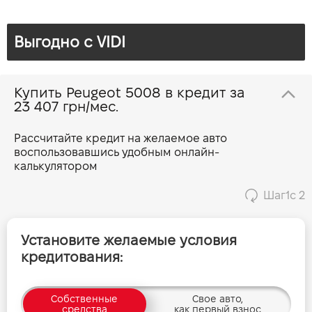
Мощность двигателя (л.с)
132 (180)
Количество мест, шт
7
Расход топлива, л/100 км (смешанный)
7,9
Выгодно c VIDI
Прайс на авто 2025
Выбросы CO2, г/км (смешанный)
180³
Динамика разгона 0-100 км/ч
Прайс на авто 2026
9,1
Купить Peugeot 5008 в кредит за
23 407 грн/мес.
Максимальная скорость, км/ч
215
Рассчитайте кредит на желаемое авто
воспользовавшись удобным онлайн-
калькулятором
Шаг
1
с 2
Установите желаемые условия
кредитования:
Собственные
Свое авто,
средства
как первый взнос