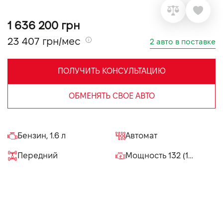
VIDI Карьера
1 636 200 грн
23 407 грн/мес
2 авто в поставке
Контакты
ПОЛУЧИТЬ КОНСУЛЬТАЦИЮ
Підпишись на наш канал та слідкуй за
акціями, послугами та новинками
ОБМЕНЯТЬ СВОЕ АВТО
Бензин, 1.6 л
Автомат
Передний
Мощность 132 (180) л.с.