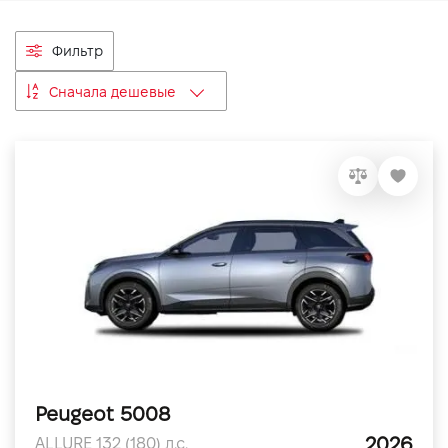
VIDI Карьера
Фильтр
Контакты
Сначала дешевые
Підпишись на наш канал та слідкуй за
акціями, послугами та новинками
Peugeot 5008
2026
ALLURE 132 (180) л.с.