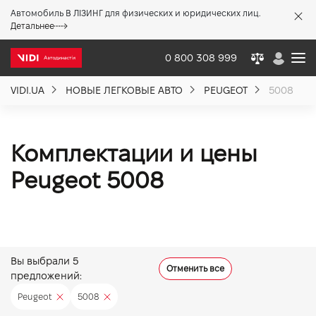
Автомобиль В ЛІЗИНГ для физических и юридических лиц.
X
Детальнее
0 800 308 999
VIDI.UA
НОВЫЕ ЛЕГКОВЫЕ АВТО
PEUGEOT
5008
О компании
Акции %
Комплектации и цены
Peugeot 5008
Новости
Политика качества
Вы выбрали
5
Отменить все
предложений:
Вакансии
Peugeot
5008