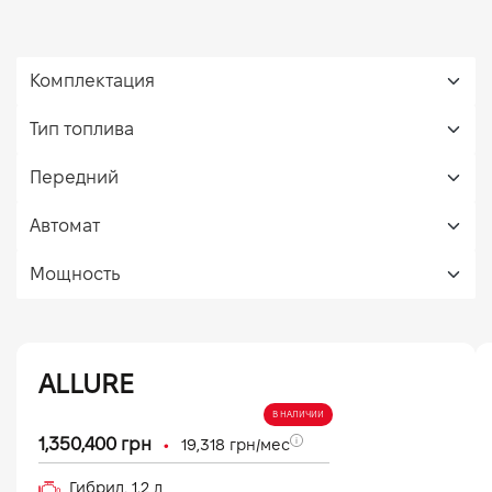
ALLURE
В НАЛИЧИИ
•
1,350,400
грн
19,318
грн/мес
Гибрид
,
1.2
л