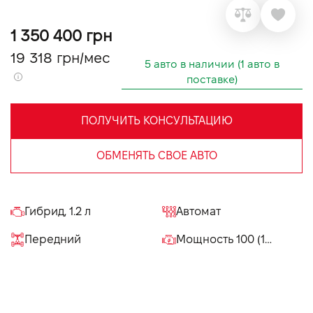
VIDI Карьера
1 350 400 грн
19 318 грн/мес
Контакты
5 авто в наличии (1 авто в
поставке)
Підпишись на наш канал та слідкуй за
акціями, послугами та новинками
ПОЛУЧИТЬ КОНСУЛЬТАЦИЮ
ОБМЕНЯТЬ СВОЕ АВТО
Гибрид, 1.2 л
Автомат
Передний
Мощность 100 (136) л.с.