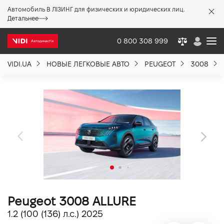
Автомобиль В ЛІЗИНГ для физических и юридических лиц.
X
Детальнее
0 800 308 999
VIDI.UA
НОВЫЕ ЛЕГКОВЫЕ АВТО
PEUGEOT
3008
О компании
Акции %
Новости
Политика качества
Peugeot 3008 ALLURE
Вакансии
1.2 (100 (136) л.с.) 2025