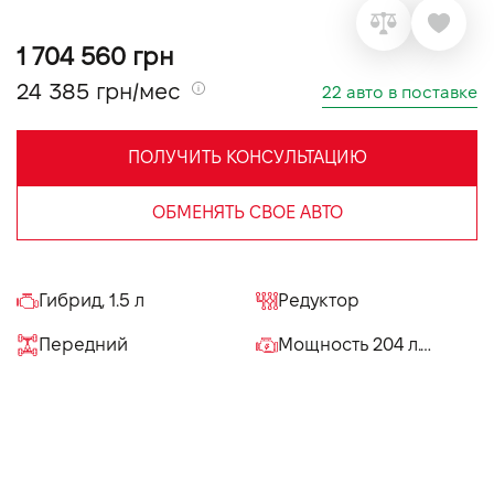
VIDI Карьера
1 704 560 грн
24 385 грн/мес
22 авто в поставке
Контакты
ПОЛУЧИТЬ КОНСУЛЬТАЦИЮ
Підпишись на наш канал та слідкуй за
акціями, послугами та новинками
ОБМЕНЯТЬ СВОЕ АВТО
Гибрид, 1.5 л
Редуктор
Передний
Мощность 204 л.с.