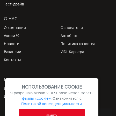
Тест-драйв
О НАС
О компании
Основатели
Акции %
Автоблог
Новости
Политика качества
Вакансии
VIDI-Карьера
Контакты
ПОЛЕЗНЫЕ ССЫЛКИ
ИСПОЛЬЗОВАНИЕ COOKIE
Личный кабинет
Контакты
Я разрешаю Nissan VIDI Sunrise использовать
Информация
Архив
файлы «cookie».
Ознакомиться с
Политикой конфиденциальности
.
Все права защищены © 2026. VIDI
ПРИНЯТЬ