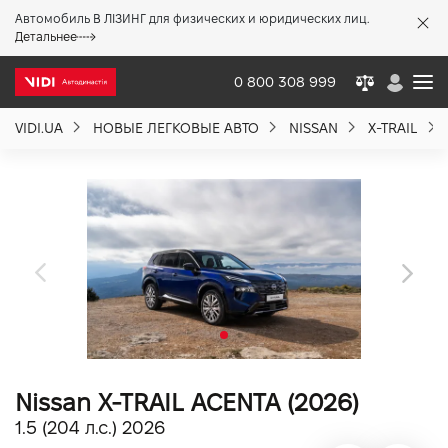
Автомобиль В ЛІЗИНГ для физических и юридических лиц.
X
Детальнее
0 800 308 999
VIDI.UA
НОВЫЕ ЛЕГКОВЫЕ АВТО
NISSAN
X-TRAIL
О компании
Акции %
Новости
Политика качества
Nissan X-TRAIL ACENTA (2026)
Вакансии
1.5 (204 л.с.) 2026