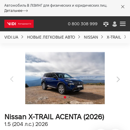
Автомобиль В ЛІЗИНГ для физических и юридических лиц.
X
Детальнее
0 800 308 999
VIDI.UA
НОВЫЕ ЛЕГКОВЫЕ АВТО
NISSAN
X-TRAIL
О компании
Акции %
Новости
Политика качества
Nissan X-TRAIL ACENTA (2026)
Вакансии
1.5 (204 л.с.) 2026