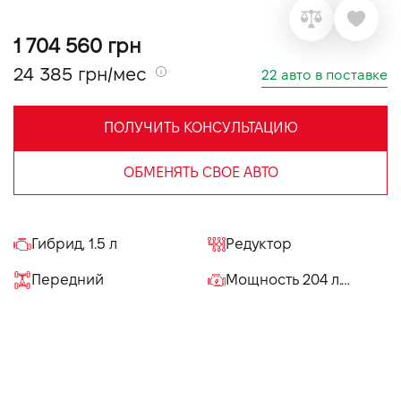
VIDI Карьера
1 704 560 грн
24 385 грн/мес
22 авто в поставке
Контакты
ПОЛУЧИТЬ КОНСУЛЬТАЦИЮ
Підпишись на наш канал та слідкуй за
акціями, послугами та новинками
ОБМЕНЯТЬ СВОЕ АВТО
Гибрид, 1.5 л
Редуктор
Передний
Мощность 204 л.с.