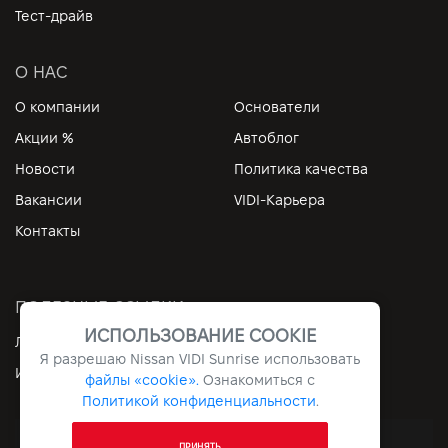
Тест-драйв
О НАС
О компании
Основатели
Акции %
Автоблог
Новости
Политика качества
Вакансии
VIDI-Карьера
Контакты
ПОЛЕЗНЫЕ ССЫЛКИ
ИСПОЛЬЗОВАНИЕ COOKIE
Личный кабинет
Контакты
Я разрешаю Nissan VIDI Sunrise использовать
Информация
Архив
файлы «cookie».
Ознакомиться с
Политикой конфиденциальности
.
Все права защищены © 2026. VIDI
ПРИНЯТЬ