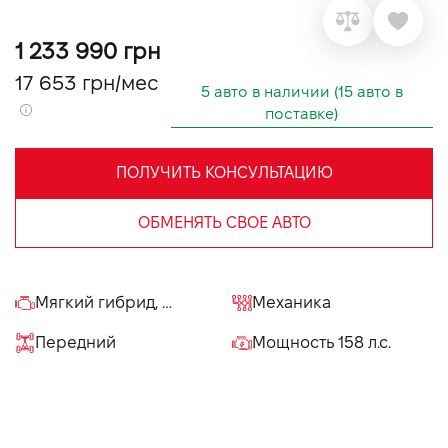
VIDI Карьера
1 233 990 грн
17 653 грн/мес
Контакты
5 авто в наличии (15 авто в
поставке)
Підпишись на наш канал та слідкуй за
акціями, послугами та новинками
ПОЛУЧИТЬ КОНСУЛЬТАЦИЮ
ОБМЕНЯТЬ СВОЕ АВТО
Мягкий гибрид, 1.3 л
Механика
Передний
Мощность 158 л.с.