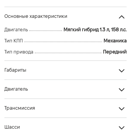
Основные характеристики
Двигатель
Мягкий гибрид 1.3 л, 158 л.с.
Тип КПП
Механика
Тип привода
Передний
Габариты
Тип кузова
Кроссовер
Двигатель
Количество дверей, шт
5
Тип топлива
Мягкий гибрид
Высота, мм
1625
Трансмиссия
Стандарт токсичности
Евро-6
Длина, мм
4425
Тип привода
Передний
Двигатель
HR13 (турбо)
Шасси
Ширина, мм
1848/2084