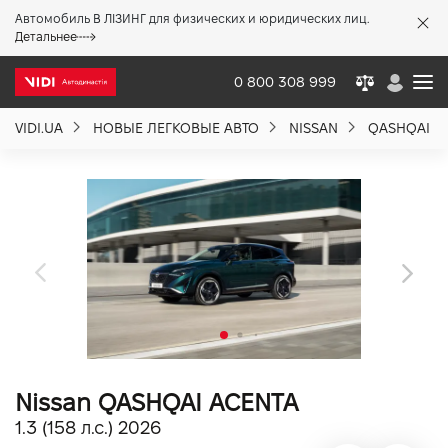
Автомобиль В ЛІЗИНГ для физических и юридических лиц.
X
Детальнее
0 800 308 999
VIDI.UA
НОВЫЕ ЛЕГКОВЫЕ АВТО
NISSAN
QASHQAI
О компании
Акции %
Новости
Политика качества
Nissan QASHQAI ACENTA
Вакансии
1.3 (158 л.с.) 2026