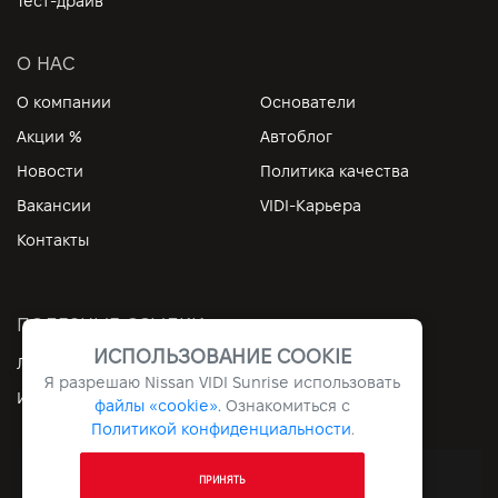
Тест-драйв
О НАС
О компании
Основатели
Акции %
Автоблог
Новости
Политика качества
Вакансии
VIDI-Карьера
Контакты
ПОЛЕЗНЫЕ ССЫЛКИ
ИСПОЛЬЗОВАНИЕ COOKIE
Личный кабинет
Контакты
Я разрешаю Nissan VIDI Sunrise использовать
Информация
Архив
файлы «cookie».
Ознакомиться с
Политикой конфиденциальности
.
Все права защищены © 2026. VIDI
ПРИНЯТЬ