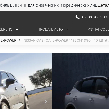
биль В ЛІЗИНГ для физических и юридических лиц.
Дета
0 800 308 999
СЕРВИС
ПРОДАТЬ АВТО
ФИНАНСОВЫ
 E-POWER
NISSAN QASHQAI E-POWER 1498СМ³ (190 (140 КВТ)Л
Nissan Qashq
Connecta e-
1.5 (190 (140 кВт) л
•
1 726 950 грн
24 70
ПОЛУЧИТЬ КОНСУЛ