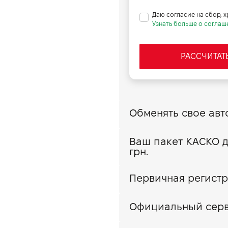
96 г/км
Даю согласие на сбор, 
2180
Узнать больше о соглаш
7.9
мозов, кг
750
170
РАССЧИТАТ
зами, кг
2180
3
Да
311
грн.
Первичная регистра
Официальный сер