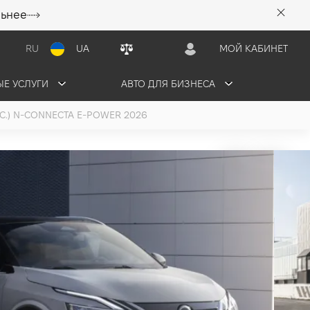
льнее
RU
UA
МОЙ КАБИНЕТ
Е УСЛУГИ
АВТО ДЛЯ БИЗНЕСА
.С.) N-CONNECTA E-POWER 2026
ai e-Power N-
POWER
.с.) 2026
5 грн/мес
2 авто в наличии (3 авто в поставке)
ЬТАЦИЮ
ОБМЕНЯТЬ СВОЕ АВТО