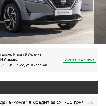
Передний
Мощность 190 (140 кВт) л.с.
ный дисплей
Показать все особенности
нтральной консоли
дилер Nissan В Украине:
Все авто дилера
ДИ Армада
, c. Чубинское, ул. Киевская, 55
Купить Nissan Qashqai e-Power в кредит за
24 705 грн/