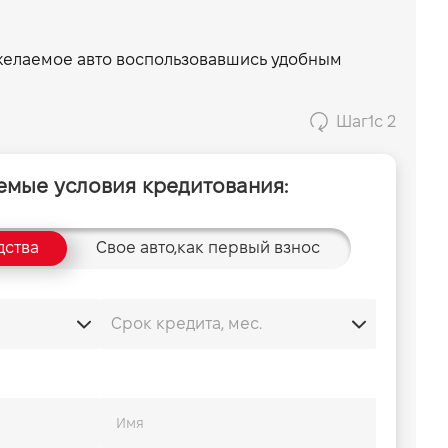
 желаемое авто воспользовавшись удобным
Шаг
1
с 2
емые условия кредитования:
дства
Свое авто,
как первый взнос