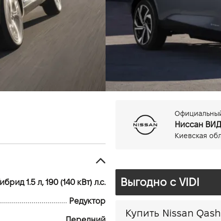
Гибрид, 1.5 л
Редуктор
12,3" центральный сенсор
Фоновая иллюминация це
Легкосплавные колесные диски R18"
Официальный 
Ниссан ВИ
Киевская обл.
Выгодно c VIDI
ибрид 1.5 л, 190 (140 кВт) л.с.
Редуктор
Передний