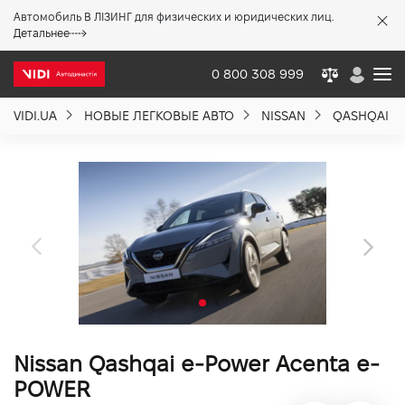
Автомобиль В ЛІЗИНГ для физических и юридических лиц.
X
Детальнее
0 800 308 999
VIDI.UA
НОВЫЕ ЛЕГКОВЫЕ АВТО
NISSAN
QASHQAI E
О компании
Акции %
Новости
Политика качества
Nissan Qashqai e-Power Acenta e-
Вакансии
POWER