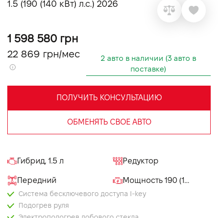
1.5 (190 (140 кВт) л.с.) 2026
VIDI Карьера
1 598 580 грн
Контакты
22 869 грн/мес
2 авто в наличии (3 авто в
поставке)
Підпишись на наш канал та слідкуй за
акціями, послугами та новинками
ПОЛУЧИТЬ КОНСУЛЬТАЦИЮ
ОБМЕНЯТЬ СВОЕ АВТО
Гибрид, 1.5 л
Редуктор
Передний
Мощность 190 (140 кВт) л.с.
Система бесключевого доступа I-key
Подогрев руля
Электроподогрев лобового стекла