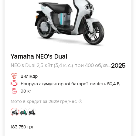
Yamaha NEO's Dual
2025
NEO's Dual 2,5 кВт (3,4 к. с.) при 400 об/хв л.с.
циліндр
Напруга акумуляторної батареї, ємність 50,4 В, 19,2 А·год (5 год) см3
90 кг
Мото в кредит за 2629 грн/мес
183 750 грн