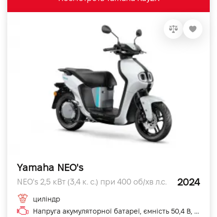
Yamaha NEO's
2024
NEO's 2,5 кВт (3,4 к. с.) при 400 об/хв л.с.
циліндр
Напруга акумуляторної батареї, ємність 50,4 В, 19,2 А·год (5 год) см3