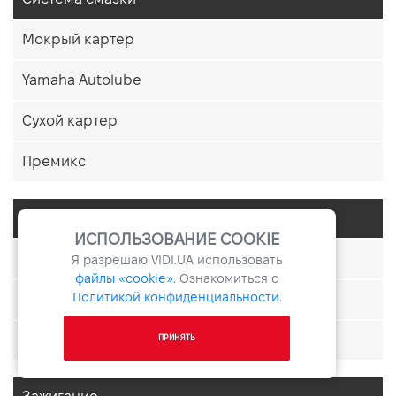
Мокрый картер
Yamaha Autolube
Сухой картер
Премикс
Система запуска
ИСПОЛЬЗОВАНИЕ COOKIE
Электростартер
Я разрешаю
VIDI.UA
использовать
файлы «cookie».
Ознакомиться с
Политикой конфиденциальности
.
Кикстартер
Электростартер и кикстартер
ПРИНЯТЬ