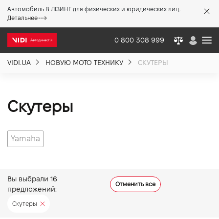
Автомобиль В ЛІЗИНГ для физических и юридических лиц.
X
Детальнее
0 800 308 999
VIDI.UA
НОВУЮ МОТО ТЕХНИКУ
СКУТЕРЫ
О компании
Акции %
Скутеры
Новости
Yamaha
Политика качества
Вы выбрали
16
Отменить все
предложений:
Вакансии
Скутеры