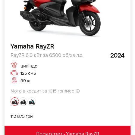
Yamaha RayZR
2024
RayZR 6,0 кВт за 6500 об/хв л.с.
циліндр
125 см3
99 кг
Мото в кредит за 1615 грн/мес
112 875 грн
Посмотреть Yamaha RayZR