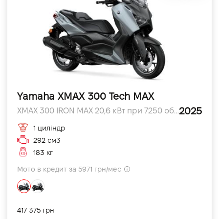
Yamaha XMAX 300 Tech MAX
2025
XMAX 300 IRON MAX 20,6 кВт при 7250 об/хв л.с.
1 циліндр
292 см3
183 кг
Мото в кредит за 5971 грн/мес
417 375 грн