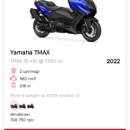
Yamaha TMAX
2022
TMAX 35 кВт @ 7,550 л.с.
2 циліндр
562 см3
218 кг
Мото в кредит за 10139 грн/мес
761 250 грн
708 750 грн