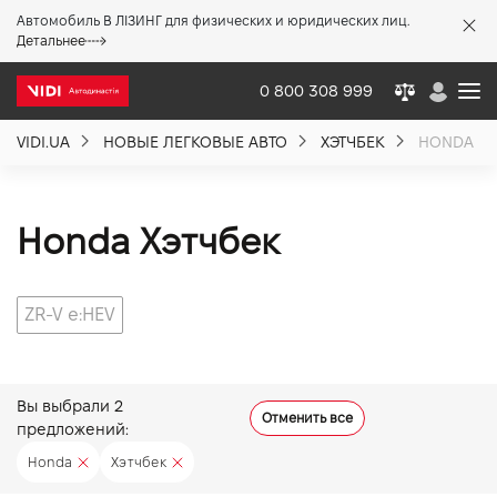
Автомобиль В ЛІЗИНГ для физических и юридических лиц.
X
Детальнее
0 800 308 999
VIDI.UA
НОВЫЕ ЛЕГКОВЫЕ АВТО
ХЭТЧБЕК
HONDA
О компании
Акции %
Honda Хэтчбек
Новости
ZR-V e:HEV
Политика качества
Вы выбрали
2
Отменить все
предложений:
Вакансии
Honda
Хэтчбек