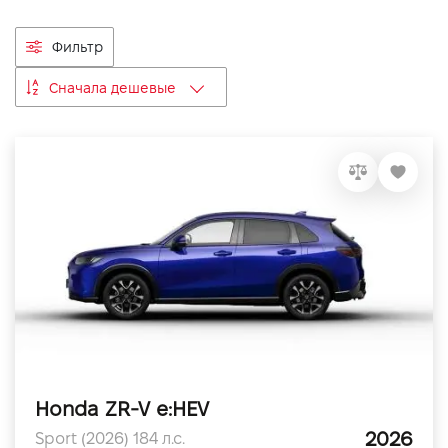
VIDI Карьера
Фильтр
Контакты
Сначала дешевые
Підпишись на наш канал та слідкуй за
акціями, послугами та новинками
Honda ZR-V e:HEV
2026
Sport (2026) 184 л.с.