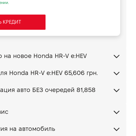
ении.
Ь КРЕДИТ
Обменять свое авто на новое Honda HR-V e:HEV
Ваш пакет КАСКО для Honda HR-V e:HEV
65,606 грн.
ация авто БЕЗ очередей 81,858
вис
ия на автомобиль