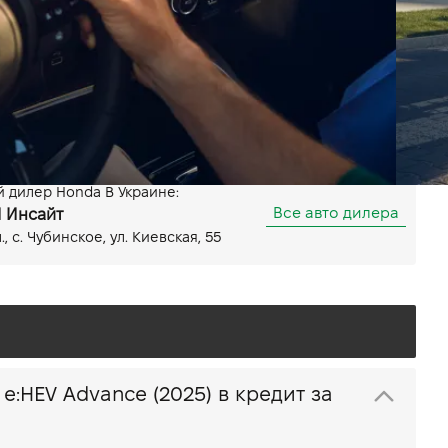
Передний
Мощность 131 л.с.
Показать все особенности
 дилер Honda В Украине:
Все авто дилера
 Инсайт
, c. Чубинское, ул. Киевская, 55
Купить Honda HR-V e:HEV Advance (2025) в кредит за