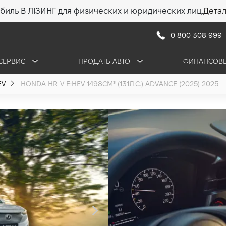
биль В ЛІЗИНГ для физических и юридических лиц.
Дета
0 800 308 999
СЕРВИС
ПРОДАТЬ АВТО
ФИНАНСОВЫ
EV
HONDA HR-V E:HEV 1498СМ³ (131Л.С.) ADVANCE (2025) 2025
Honda HR-V e
1.5 (131 л.с.) 2025
•
1 863 800 грн
26 66
ПОЛУЧИТЬ КОНСУЛ