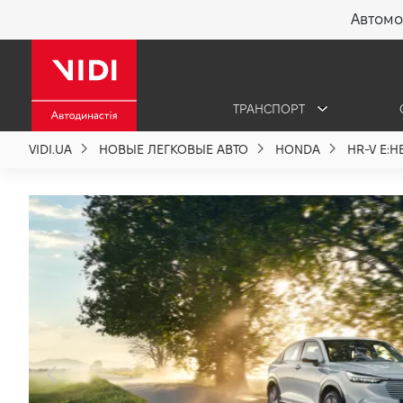
Автомо
X
ТРАНСПОРТ
О компании
VIDI.UA
НОВЫЕ ЛЕГКОВЫЕ АВТО
HONDA
HR-V E:H
Акции %
Новости
Политика качества
Вакансии