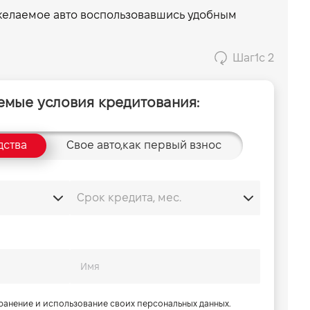
 желаемое авто воспользовавшись удобным
Шаг
1
с 2
емые условия кредитования:
дства
Свое авто,
как первый взнос
хранение и использование своих персональных данных.