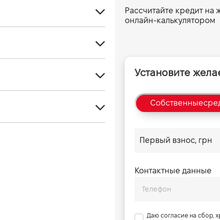
Рассчитайте кредит на
онлайн-калькулятором
Кроссовер
2
Гибрид
1582
Установите жела
Euro 6
4340
Передний
1.5l / e:HEV / i-MMD / 2WD
Собственные
сре
1790
Автомат
1498
2610
131
5
-
1380 - 1401
Контактные данные
-
1870
-
122 г/км
Даю согласие на сбор, 