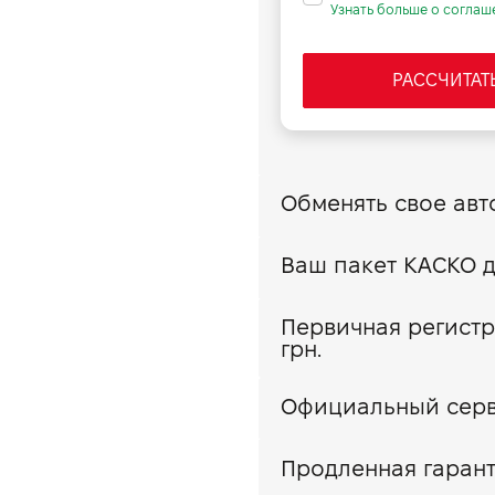
Узнать больше о соглаш
-
170
РАССЧИТАТ
16; 4 клапана на цилиндр
4,6
4,1
4,6
7,1
5,4
Первичная регистр
грн.
Официальный сер
Продленная гарант