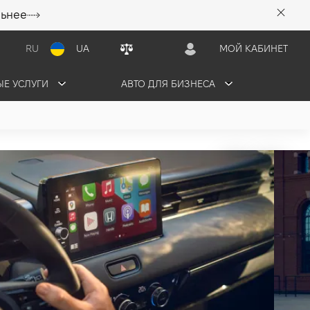
льнее
RU
UA
МОЙ КАБИНЕТ
Е УСЛУГИ
АВТО ДЛЯ БИЗНЕСА
:HEV Advance (2025)
3 грн/мес
3 авто в наличии
ЬТАЦИЮ
ОБМЕНЯТЬ СВОЕ АВТО