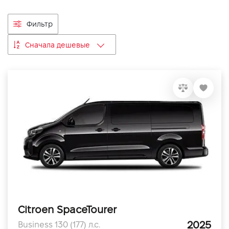
VIDI Карьера
Фильтр
Контакты
Сначала дешевые
Підпишись на наш канал та слідкуй за
акціями, послугами та новинками
Citroen SpaceTourer
2025
Business 130 (177) л.с.