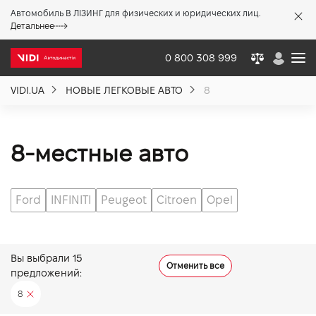
Автомобиль В ЛІЗИНГ для физических и юридических лиц.
X
Детальнее
0 800 308 999
VIDI.UA
НОВЫЕ ЛЕГКОВЫЕ АВТО
8
О компании
Акции %
8-местные авто
Новости
Ford
INFINITI
Peugeot
Citroen
Opel
Политика качества
Вы выбрали
15
Отменить все
предложений:
Вакансии
8