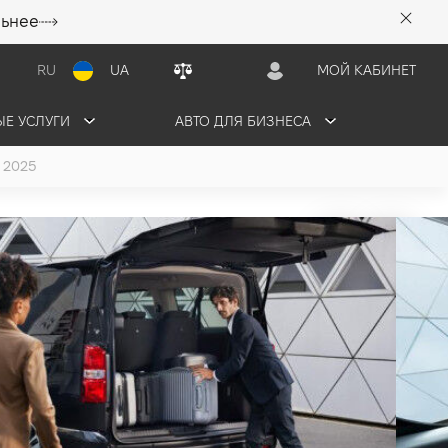
льнее
RU
UA
МОЙ КАБИНЕТ
Е УСЛУГИ
АВТО ДЛЯ БИЗНЕСА
 2025
Tourer Business
 2025
4 грн/мес
1 авто в наличии
ЬТАЦИЮ
ОБМЕНЯТЬ СВОЕ АВТО