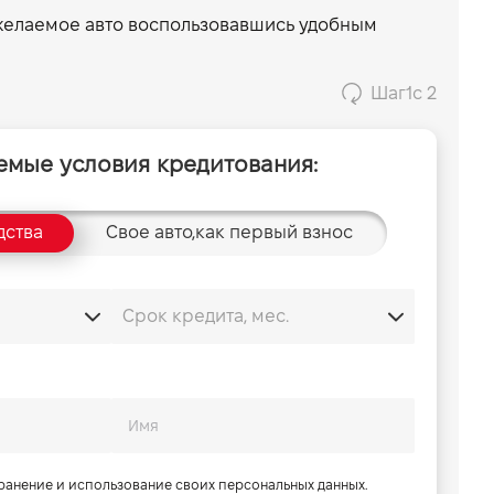
 желаемое авто воспользовавшись удобным
Шаг
1
с 2
емые условия кредитования:
дства
Свое авто,
как первый взнос
хранение и использование своих персональных данных.