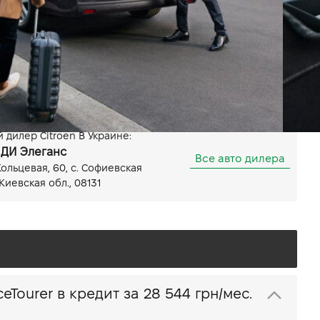
Передний
Мощность 130 (177) л.с.
Показать все особенности
дилер Citroen В Украине:
ДИ Элеганс
Все авто дилера
Кольцевая, 60, с. Софиевская
Киевская обл., 08131
Купить Citroen SpaceTourer в кредит за
28 544 грн/мес.