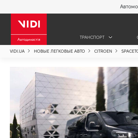
Автомо
X
ТРАНСПОРТ
О компании
VIDI.UA
НОВЫЕ ЛЕГКОВЫЕ АВТО
CITROEN
SPACET
Акции %
Новости
Политика качества
Вакансии