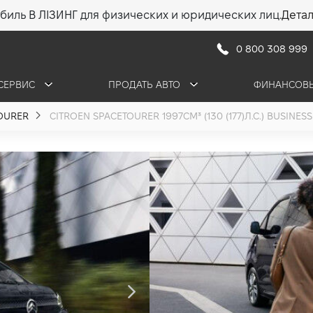
биль В ЛІЗИНГ для физических и юридических лиц.
Дета
0 800 308 999
СЕРВИС
ПРОДАТЬ АВТО
ФИНАНСОВЫ
OURER
CITROEN SPACETOURER 1997СМ³ (130 (177)Л.С.) BUSINESS
Citroen Space
2.0 (130 (177) л.с.)
•
1 995 300 грн
28 54
ПОЛУЧИТЬ КОНСУЛ