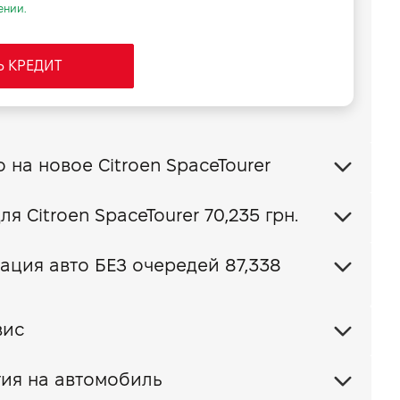
ении.
Ь КРЕДИТ
Обменять свое авто на новое Citroen SpaceTourer
Ваш пакет КАСКО для Citroen SpaceTourer
70,235 грн.
ация авто БЕЗ очередей 87,338
вис
ия на автомобиль