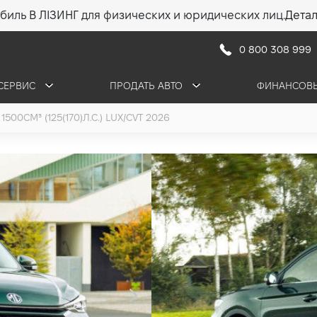
биль В ЛІЗИНГ для физических и юридических лиц.
Дета
0 800 308 999
СЕРВИС
ПРОДАТЬ АВТО
ФИНАНСОВЫ
1500СМ³ (125(170)Л.С.) LUX/CVT 2026
MG ZS LUX/C
1.5 (125(170) л.с.) 
1 100 391 грн
•
993 578 грн
14 214 
ПОЛУЧИТЬ КОНСУЛ