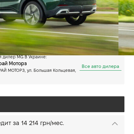
Передний
Мощность 125(170) л.с.
Показать все особенности
 дилер MG В Украине:
рай Моторз
Все авто дилера
АЙ МОТОРЗ, ул. Большая Кольцевая,
 ZS в кредит за
14 214 грн/мес.