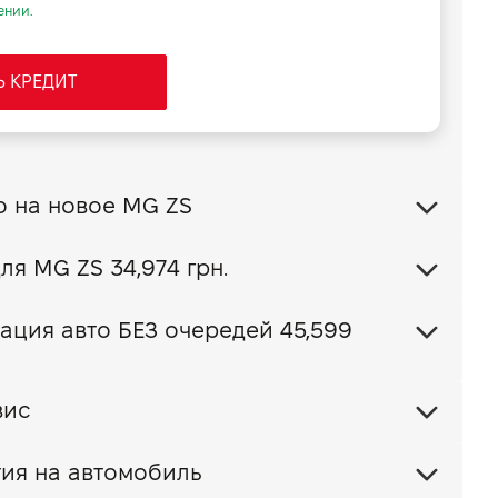
ении.
Ь КРЕДИТ
Обменять свое авто на новое MG ZS
Ваш пакет КАСКО для MG ZS
34,974 грн.
ация авто БЕЗ очередей 45,599
вис
ия на автомобиль