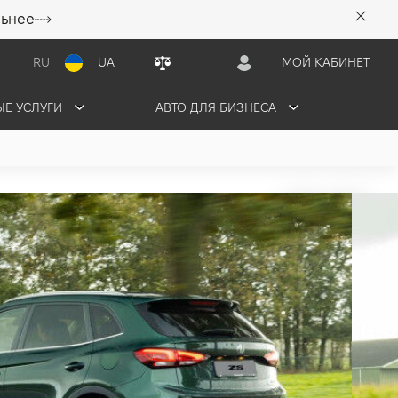
льнее
RU
UA
МОЙ КАБИНЕТ
Е УСЛУГИ
АВТО ДЛЯ БИЗНЕСА
VT
2026
грн/мес
3 авто в наличии
ЬТАЦИЮ
ОБМЕНЯТЬ СВОЕ АВТО