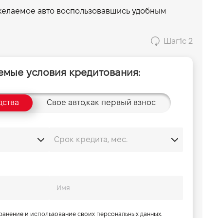
 желаемое авто воспользовавшись удобным
Шаг
1
с 2
емые условия кредитования:
дства
Свое авто,
как первый взнос
хранение и использование своих персональных данных.