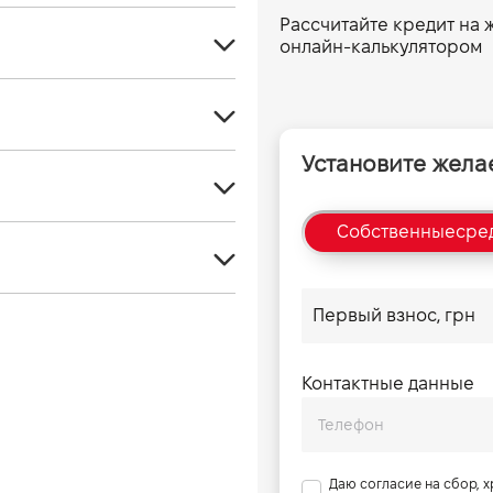
Рассчитайте кредит на
онлайн-калькулятором
Кроссовер
4
Установите жела
Бензин
1635
Турбо
4430
Собственные
сре
Передний
1500
1818
Вариатор
125(170)
2610
6,9
5
8,5
Контактные данные
443
190
Даю согласие на сбор, 