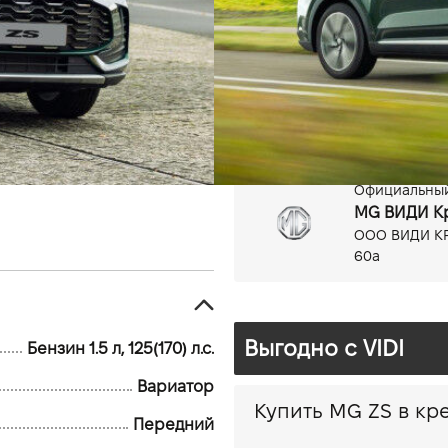
Бензин, 1.5 л
Вариатор
Официальный
MG ВИДИ К
ООО ВИДИ КР
60а
Выгодно c VIDI
Бензин 1.5 л, 125(170) л.с.
Вариатор
Купить MG
Передний