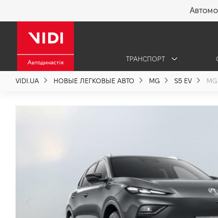
Автомо
X
ТРАНСПОРТ
О компании
VIDI.UA
НОВЫЕ ЛЕГКОВЫЕ АВТО
MG
S5 EV
MG 
Акции %
Новости
Политика качества
Вакансии