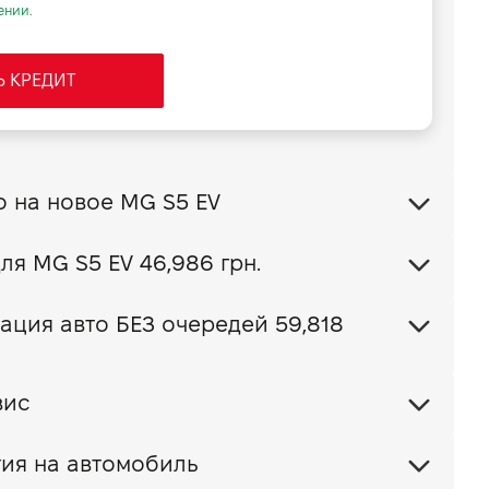
ении.
Ь КРЕДИТ
Обменять свое авто на новое MG S5 EV
Ваш пакет КАСКО для MG S5 EV
46,986 грн.
ация авто БЕЗ очередей 59,818
вис
ия на автомобиль