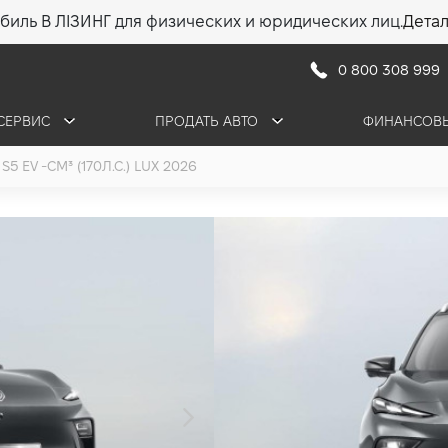
биль В ЛІЗИНГ для физических и юридических лиц.
Дета
0 800 308 999
СЕРВИС
ПРОДАТЬ АВТО
ФИНАНСОВЫ
S5 EV -СМ³ (170Л.С.) LUX 2026
MG S5 EV LUX
62 кВт*ч (170 л.с.)
•
1 334 832 грн
19 09
ПОЛУЧИТЬ КОНСУЛ