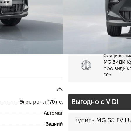
Электро, 170л.с.
62 кВт*ч
Официальный
MG ВИДИ К
ООО ВИДИ КР
60а
Выгодно c VIDI
Электро - л, 170 л.с.
Автомат
Задний