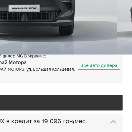
Задний
- км
Показать все особенности
 дилер MG В Украине:
рай Моторз
Все авто дилера
АЙ МОТОРЗ, ул. Большая Кольцевая,
Купить MG S5 EV LUX в кредит за
19 096 грн/мес.