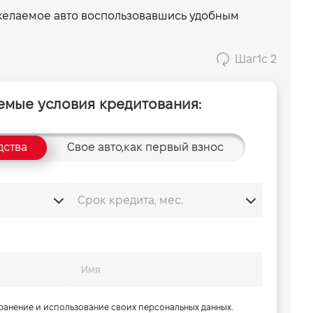
 желаемое авто воспользовавшись удобным
Шаг
1
с 2
емые условия кредитования:
дства
Свое авто,
как первый взнос
хранение и использование своих персональных данных.