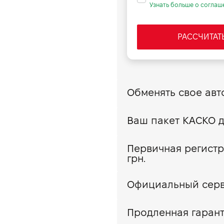
125/170
Узнать больше о соглаш
мозов, кг
750
250
зами, кг
750
РАССЧИТАТ
Первичная регистр
грн.
Официальный сер
Продленная гарант