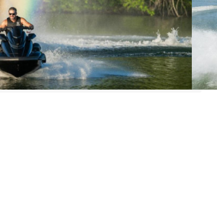
льшая Кольцевая, 58
н
503 03 05