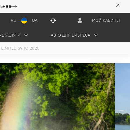
льнее
RU
UA
МОЙ КАБИНЕТ
Е УСЛУГИ
АВТО ДЛЯ БИЗНЕСА
X LIMITED SVHO 2026
mited SVHO Yamaha
VHO
ЬТАЦИЮ
ЗАБРОНИРОВАТЬ