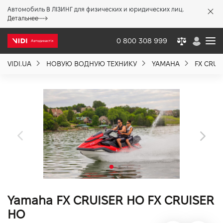
Автомобиль В ЛІЗИНГ для физических и юридических лиц.
X
Детальнее
0 800 308 999
VIDI.UA
НОВУЮ ВОДНУЮ ТЕХНИКУ
YAMAHA
FX CRUI
О компании
Акции %
Новости
Политика качества
Yamaha FX CRUISER HO FX CRUISER
Вакансии
HO