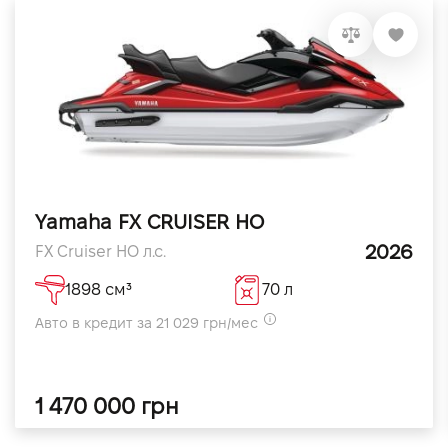
Yamaha FX CRUISER HO
2026
FX Cruiser HO л.с.
1898 см³
70 л
Авто в кредит за 21 029 грн/мес
1 470 000 грн