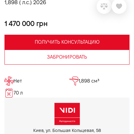
1,898 ( л.с.) 2026
VIDI Карьера
1 470 000 грн
Контакты
ПОЛУЧИТЬ КОНСУЛЬТАЦИЮ
Підпишись на наш канал та слідкуй за
акціями, послугами та новинками
ЗАБРОНИРОВАТЬ
Нет
1,898 см³
70 л
Киев, ул. Большая Кольцевая, 58