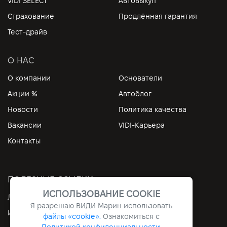
VIDI SELECT
Автовыкуп
Страхование
Продлённая гарантия
Тест-драйв
О НАС
О компании
Основатели
Акции %
Автоблог
Новости
Политика качества
Вакансии
VIDI-Карьера
Контакты
ПОЛЕЗНЫЕ ССЫЛКИ
ИСПОЛЬЗОВАНИЕ COOKIE
Личный кабинет
Контакты
Я разрешаю ВИДИ Марин использовать
Информация
Архив
файлы «cookie».
Ознакомиться с