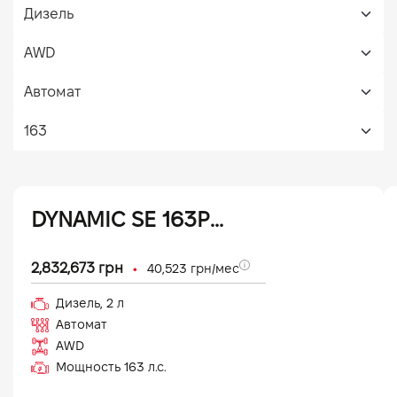
DYNAMIC SE 163PS (25 MY)
•
2,832,673
грн
40,523
грн/мес
Дизель
,
2
л
Автомат
AWD
Мощность
163
л.с.