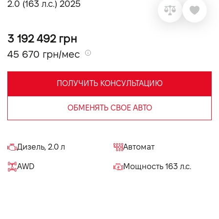
2.0 (163 л.с.) 2025
VIDI Карьера
3 192 492 грн
Контакты
45 670 грн/мес
Підпишись на наш канал та слідкуй за
акціями, послугами та новинками
ПОЛУЧИТЬ КОНСУЛЬТАЦИЮ
ОБМЕНЯТЬ СВОЕ АВТО
Дизель, 2.0 л
Автомат
AWD
Мощность 163 л.с.