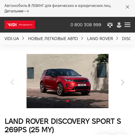
Автомобиль В ЛІЗИНГ для физических и юридических лиц.
X
Детальнее
0 800 308 999
VIDI.UA
НОВЫЕ ЛЕГКОВЫЕ АВТО
LAND ROVER
DISCO
О компании
Акции %
Новости
Политика качества
LAND ROVER DISCOVERY SPORT S
Вакансии
269PS (25 MY)