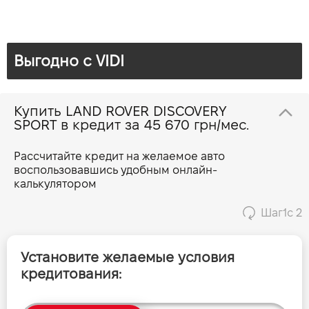
Брошура Discovery Sport
Мощность двигателя (л.с)
163
Расход топлива, л/100 км (смешанный)
6.5-7.1
Выгодно c VIDI
Прайс Discovery Sport 1.5 PHEV 300 S
Выбросы CO2, г/км (смешанный)
172 - 185
Динамика разгона 0-100 км/ч
Прайс Discovery Sport 1.5 PHEV 300 SE
10.2
Купить LAND ROVER DISCOVERY
SPORT в кредит за
45 670 грн/мес.
Прайс Discovery Sport 1.5 PHEV 300 HSE
Рассчитайте кредит на желаемое авто
воспользовавшись удобным онлайн-
Прайс Discovery Sport 2.0 D 163 S
калькулятором
Шаг
1
с 2
Прайс Discovery Sport 2.0 D 163 SE
Установите желаемые условия
Прайс Discovery Sport 2.0 D 163 HSE
кредитования:
Прайс Discovery Sport 2.0 D 204 S