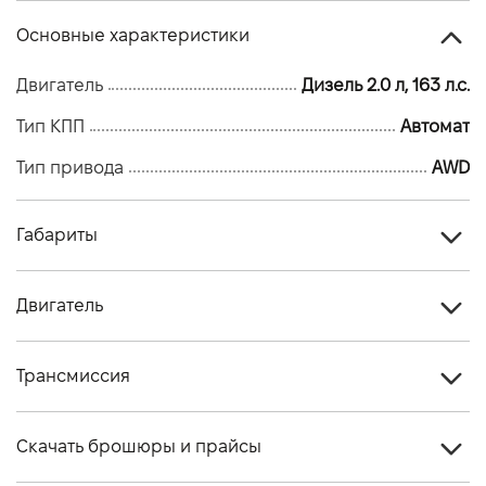
Основные характеристики
Двигатель
Дизель 2.0 л, 163 л.с.
Тип КПП
Автомат
Тип привода
AWD
Габариты
Тип кузова
Кроссовер
Двигатель
Количество дверей, шт
5
Тип топлива
Дизель
Количество мест, шт
5
Трансмиссия
Стандарт токсичности
Євро - 6
Тип привода
AWD
Двигатель
2.0 163PS Дизель AWD (26 MY)
Скачать брошюры и прайсы
Тип КПП
Автомат
Объем двигателя (см.куб.)
1998